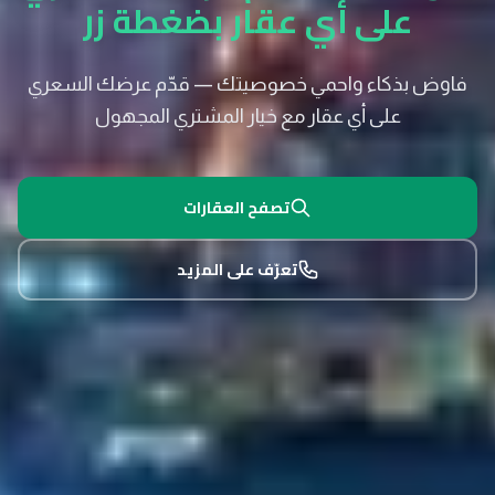
على أي عقار بضغطة زر
فاوض بذكاء واحمي خصوصيتك — قدّم عرضك السعري
على أي عقار مع خيار المشتري المجهول
تصفح العقارات
تعرّف على المزيد