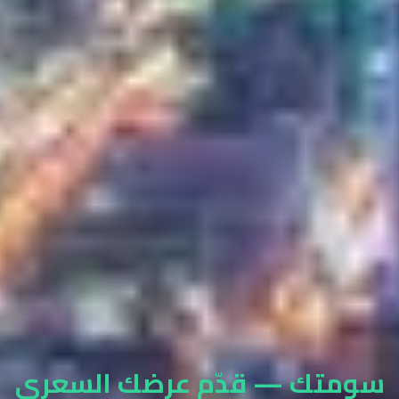
سومتك — قدّم عرضك السعري