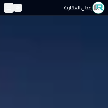
رغدان العقارية
الرئيسية
/
سومتك — قدّم عرضك السعري على أي عقار بضغطة زر