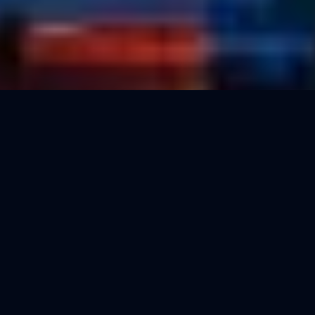
ثوانٍ
مشتري مجهول
وقت تقديم العرض
الخصوصية
فوري
مجاناً
إشعار البائع
التكلفة
هل وجدت عقاراً يعجبك لكن سعره أعلى من ميزانيتك؟ أو