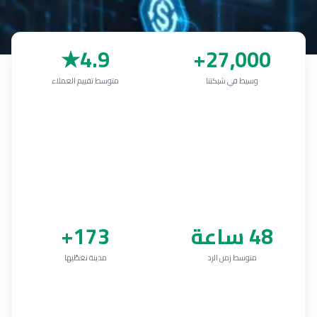
4.9★
27,000+
وسيط في شبكتنا
متوسط تقييم العملاء
48 ساعة
173+
متوسط زمن الرد
مدينة نغطّيها