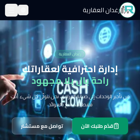
رغدان العقارية
رغدان العقارية
إدارة احترافية لعقاراتك
راحة بال بلا مجهود
من تأجير الوحدات إلى صيانة المرافق، نحن نتولّى كل شيء. أنت
فقط استمتع بالعوائد.
قدّم طلبك الآن
تواصل مع مستشار