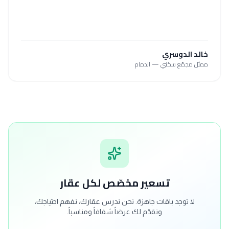
خالد الدوسري
ممثل مجمّع سكني — الدمام
تسعير مخصّص لكل عقار
لا توجد باقات جاهزة. نحن ندرس عقارك، نفهم احتياجك،
ونقدّم لك عرضاً شفافاً ومناسباً.