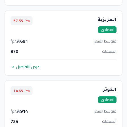
%
-57.5
العزيزية
اقتصادي
691
متوسط السعر
/م²
870
الصفقات
عرض التفاصيل
%
-14.6
الكوثر
اقتصادي
914
متوسط السعر
/م²
725
الصفقات