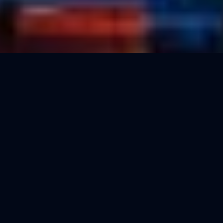
6+
14+
خدمة عقارية ذكية
وسائل دفع مدعومة
27,000+
24/7
التوفر
مسوق على المنصة
شات بوت رغدان على واتساب هو مساعدك العقاري الذكي
الذي يعمل على مدار الساعة ليقدم لك أكثر من 14 خدمة