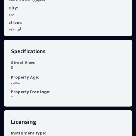
City
:
جدة
street
:
ابن نجيم
Specifications
Street View
:
0
Property Age
:
سنتين
Property Frontage
:
-
Licensing
Instrument type
: