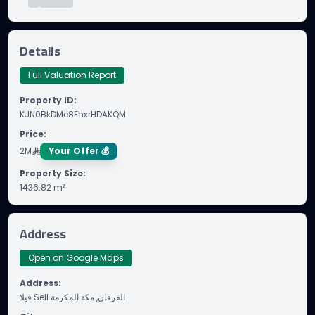
Details
Full Valuation Report
Property ID
:
KJN0BkDMe8FhxrHDAKQM
Price
:
2M
Your Offer 💰
Property Size
:
1436.82
m²
Address
Open on Google Maps
Address
:
فيلا Sell الفرقان, مكة المكرمة