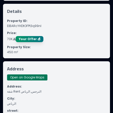
Details
Property ID
:
ElBARcYHDtOFPt3q99nI
Price
:
70K
Your Offer 💰
Property Size
:
450
m²
Address
Open on Google Maps
Address
:
شقة Rent النرجس, الرياض
City
:
الرياض
street
: