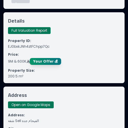
Details
Full Valuation Report
Property ID
:
EJ0bxkJNh4ztFChpp7Qc
Price
:
9M & 600K
Your Offer 💰
Property Size
:
200.5
m²
Address
Open on Google Maps
Address
:
شقة Sell الفيحاء, جدة