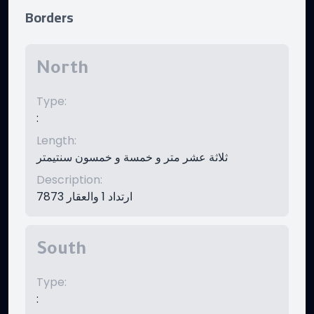
Borders
North
Type
:
:
Length
:
ثلاثة عشر متر و خمسة و خمسون سنتيمتر
Description
:
ارتداد 1 والعقار 7873
South
Type
:
: