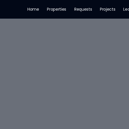
Home
Properties
Requests
Projects
Le
lding for Rent in فوحة الجديدة, الرياض
الرياض - من · Price: 90,000 SAR · Area: 81.59 m² · Rooms: 11