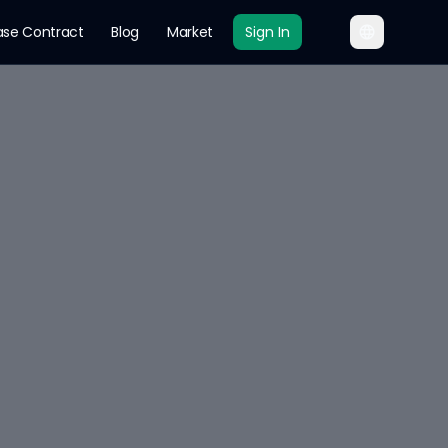
ase Contract
Blog
Market
Sign In
من