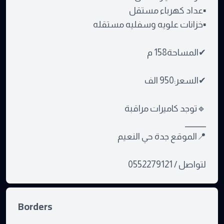
▪عداد كهرباء مستقل
▪خزانات علويه وسفليه مستقله
✔المساحة158 م
✔السعر:950 الف
🔹توجد كاميرات مراقبة
______
📍الموقع جدة حي النعيم
لتواصل / 0552279121
Borders