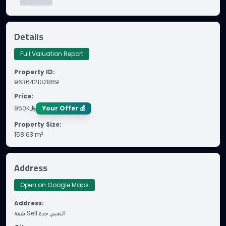
Details
Full Valuation Report
Property ID
:
963642102869
Price
:
950K
Your Offer 💰
Property Size
:
158.63
m²
Address
Open on Google Maps
Address
:
شقة Sell النعيم, جدة