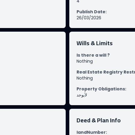
4
Publish Date
:
26/03/2026
Wills & Limits
Is there a will ?
Nothing
Real Estate Registry Rest
Nothing
Property Obligations
:
لأيوجد
Deed & Plan Info
landNumber
: