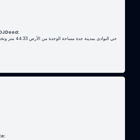
MOJDeed
:
حي البوادى بمدينة ج
te
: