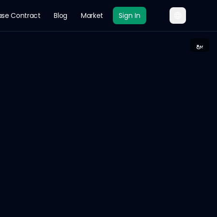
ase Contract
Blog
Market
Sign In
بيع