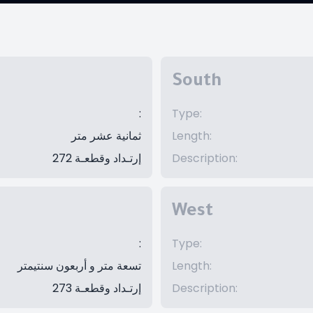
South
:
Type
:
ثمانية عشر متر
Length
:
إرتـداد وقطعـة 272
Description
:
West
:
Type
:
تسعة متر و أربعون سنتيمتر
Length
:
إرتـداد وقطعـة 273
Description
: