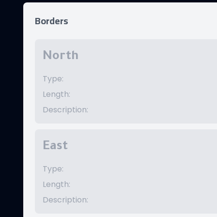
Borders
North
Type
:
Length
:
Description
:
East
Type
:
Length
:
Description
: