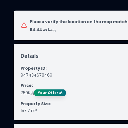
Please verify the location on the map match
بمساحة 94.44
Details
Property ID
:
947434678469
Price
:
750K
Your Offer 💰
Property Size
:
157.7
m²