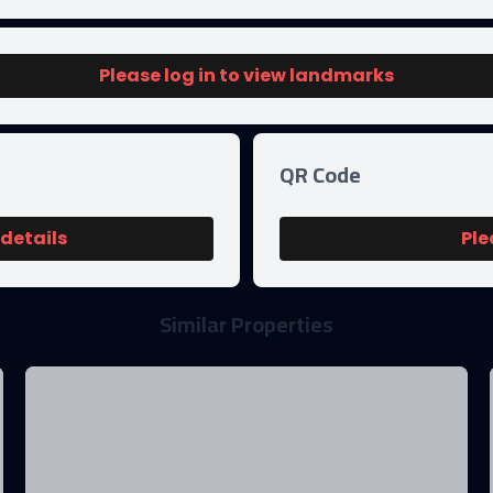
Please log in to view landmarks
QR Code
 details
Ple
Similar Properties