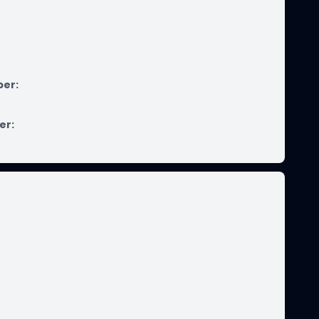
ber
:
er
: