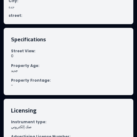
City
:
جدة
street
:
Specifications
Street View
:
0
Property Age
:
جديد
Property Frontage
:
-
Licensing
Instrument type
:
صك إلكتروني
Advertising License Number
: