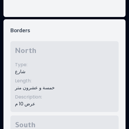
Borders
North
Type
:
شارع
Length
:
خمسة و عشرون متر
Description
:
عرض 10 م
South