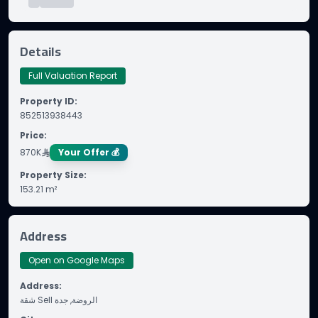
Details
Full Valuation Report
Property ID
:
852513938443
Price
:
870K
Your Offer 💰
Property Size
:
153.21
m²
Address
Open on Google Maps
Address
:
شقة Sell الروضة, جدة