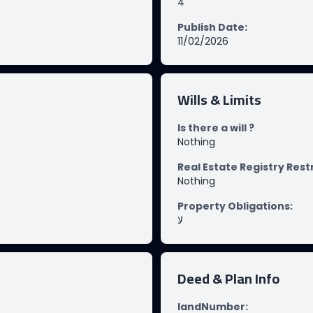
4
Publish Date
:
11/02/2026
Wills & Limits
Is there a will ?
Nothing
Real Estate Registry Rest
Nothing
Property Obligations
:
لا
Deed & Plan Info
landNumber
: