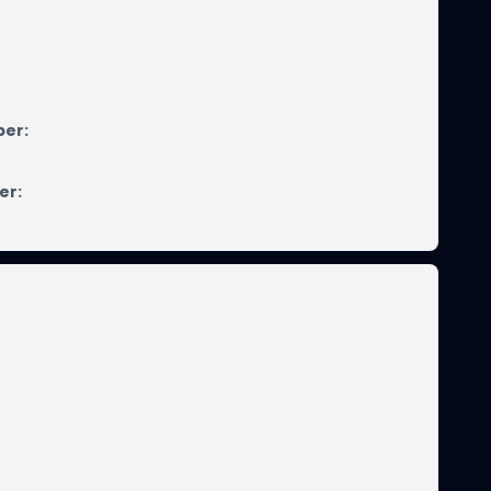
ber
:
er
: