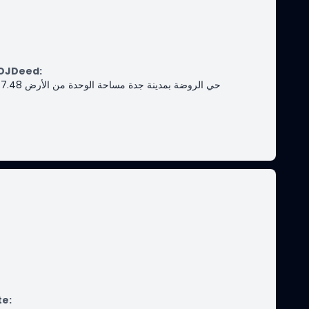
MOJDeed
:
te
: