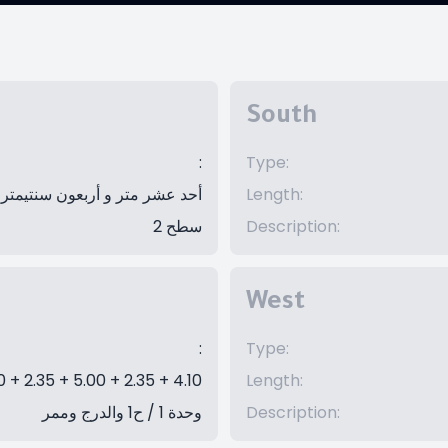
South
:
Type
:
أحد عشر متر و أربعون سنتيمتر
Length
:
سطح 2
Description
:
West
:
Type
:
0 + 2.35 + 5.00 + 2.35 + 4.10
Length
:
وحدة 1 / ح1 والدرج وممر
Description
: