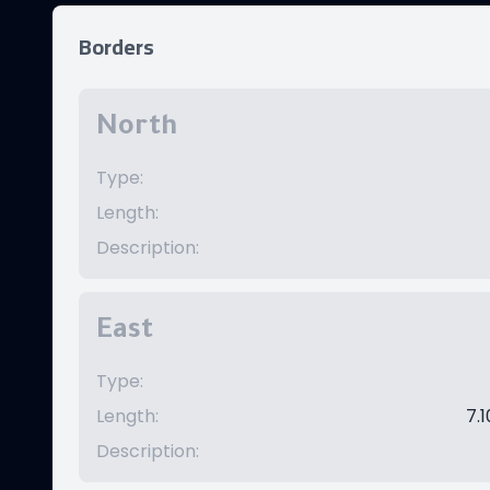
Borders
North
Type
:
Length
:
Description
:
East
Type
:
Length
:
7.1
Description
: