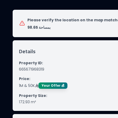
Please verify the location on the map match
بمساحة 98.65
Details
Property ID
:
665671968319
Price
:
1M & 50K
Your Offer 💰
Property Size
:
172.93
m²