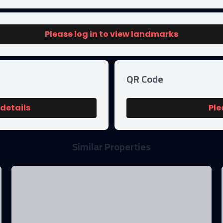
Please log in to view landmarks
QR Code
 details
Ple
Similar Properties