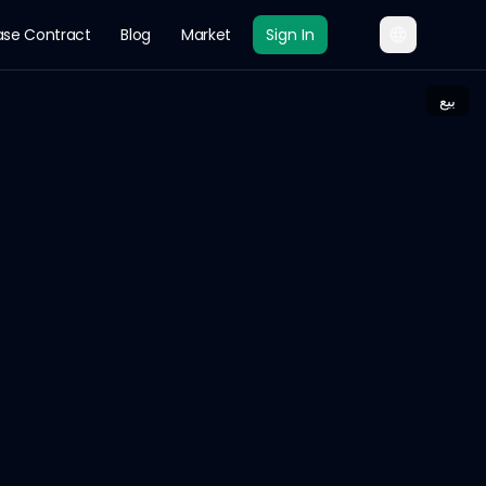
ase Contract
Blog
Market
Sign In
بيع