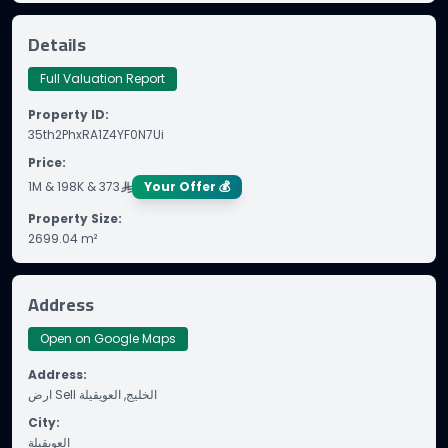
Details
Full Valuation Report
Property ID
:
35th2PhxRA1Z4YF0N7Ui
Price
:
1M & 198K & 373
Your Offer 💰
Property Size
:
2699.04
m²
Address
Open on Google Maps
Address
:
ارض Sell الخليج, العويقيلة
City
:
العويقيلة