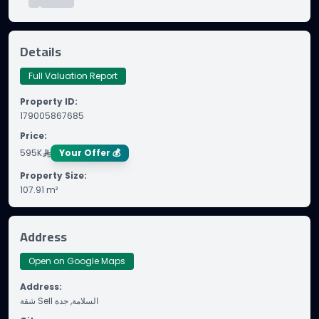
Details
Full Valuation Report
Property ID
:
179005867685
Price
:
595K
Your Offer 💰
Property Size
:
107.91
m²
Address
Open on Google Maps
Address
:
شقة Sell السلامة, جدة