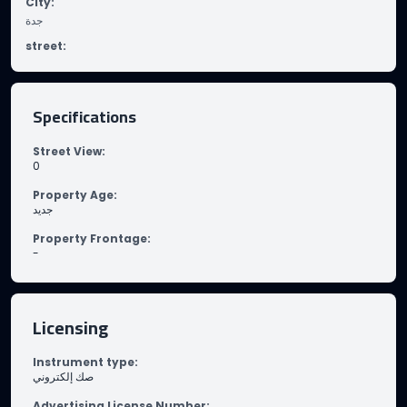
City
:
جدة
street
:
Specifications
Street View
:
0
Property Age
:
جديد
Property Frontage
:
-
Licensing
Instrument type
:
صك إلكتروني
Advertising License Number
: