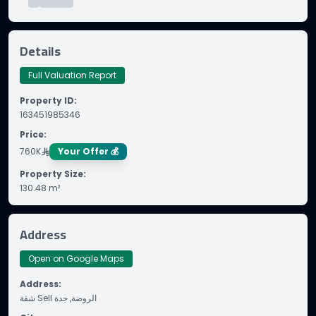
Details
Full Valuation Report
Property ID
:
163451985346
Price
:
760K
Your Offer 💰
Property Size
:
130.48
m²
Address
Open on Google Maps
Address
:
شقة Sell الروضة, جدة