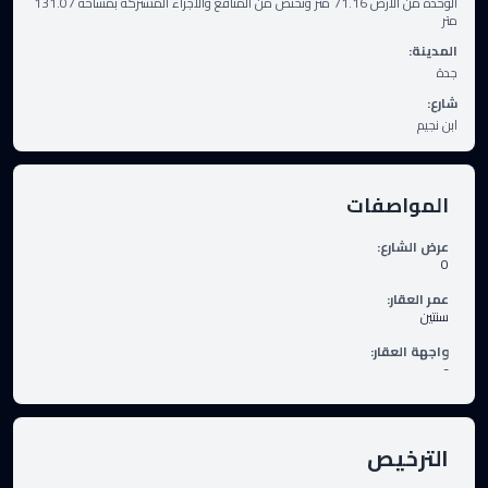
الوحدة من الأرض 71.16 متر وتختص من المنافع والأجزاء المشتركة بمساحة 131.07
متر
المدينة
:
جدة
شارع
:
ابن نجيم
المواصفات
عرض الشارع
:
0
عمر العقار
:
سنتين
واجهة العقار
:
-
الترخيص