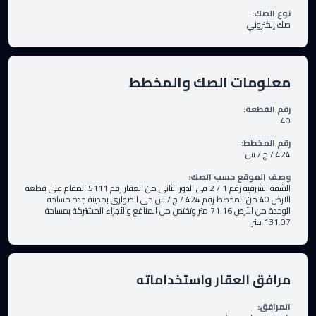
نوع الصك
:
صك إلكتروني
معلومات الصك والمخطط
رقم القطعة
:
40
رقم المخطط
:
424 / ج / س
وصف الموقع حسب الصك
:
الشقة الشرقية رقم 1 / 2 فى الدور الثانى من العقار رقم 5111 المقام على قطعة
الارض 40 من المخطط رقم 424 / ج / س حى الصوارى بمدينة جدة مساحة
الوحدة من الأرض 71.16 متر وتختص من المنافع والأجزاء المشتركة بمساحة
131.07 متر
مرافق العقار واستخداماته
المرافق
: