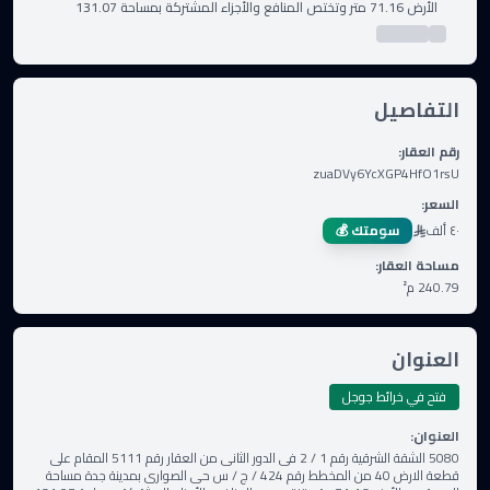
الأرض 71.16 متر وتختص المنافع والأجزاء المشتركة بمساحة 131.07
التفاصيل
رقم العقار
:
zuaDVy6YcXGP4HfO1rsU
السعر
:
٤٠ ألف
سومتك 💰
مساحة العقار
:
240.79
م²
العنوان
فتح في خرائط جوجل
العنوان
:
5080 الشقة الشرقية رقم 1 / 2 فى الدور الثانى من العقار رقم 5111 المقام على
قطعة الارض 40 من المخطط رقم 424 / ج / س حى الصوارى بمدينة جدة مساحة