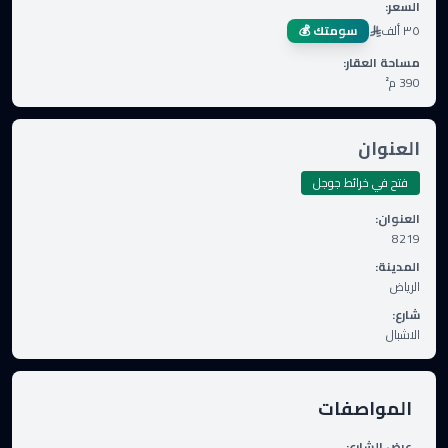
السعر
:
٣٥ ألف
سومتك 💰
مساحة العقار
:
390
م²
العنوان
فتح في خرائط جوجل
العنوان
:
8219
المدينة
:
الرياض
شارع
:
الاشبال
المواصفات
عرض الشارع
: