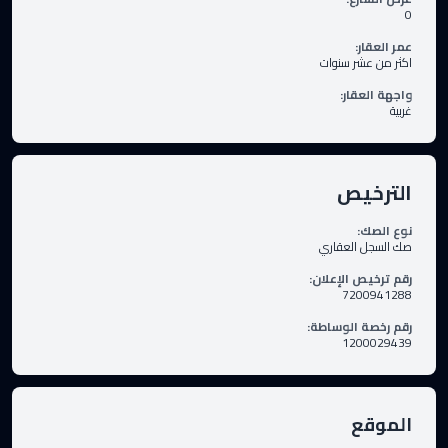
0
عمر العقار
:
اكثر من عشر سنوات
واجهة العقار
:
غربية
الترخيص
نوع الصك
:
صك السجل العقاري
رقم ترخيص الإعلان
:
7200941288
رقم رخصة الوساطة
:
1200029439
الموقع