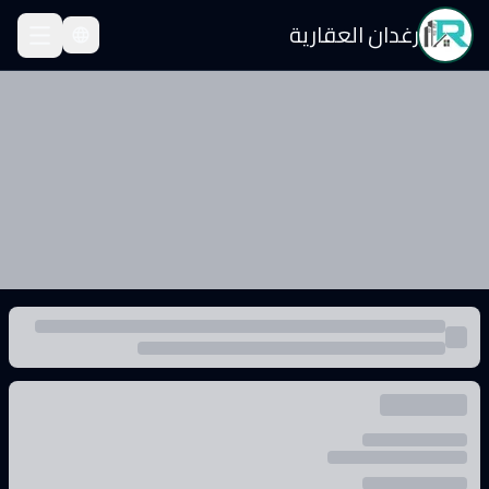
رغدان العقارية
قة للإيجار في الثقبة،
قة للإيجار في الخبر - الثقبة · السعر: ١٬٨٠٠ SAR · المساحة: 246.28 م² · الغرف: 2
لعقارات
الخبر
الثقبة