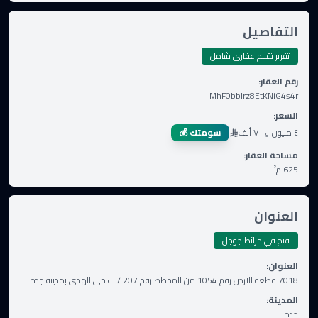
التفاصيل
تقرير تقييم عقاري شامل
رقم العقار
:
MhF0bbIrz8EtKNiG4s4r
السعر
:
٤ مليون
٧٠٠ ألف
سومتك 💰
و
مساحة العقار
:
625
م²
العنوان
فتح في خرائط جوجل
العنوان
:
7018 قطعة الارض رقم 1054 من المخطط رقم 207 / ب حى الهدى بمدينة جدة .
المدينة
:
جدة