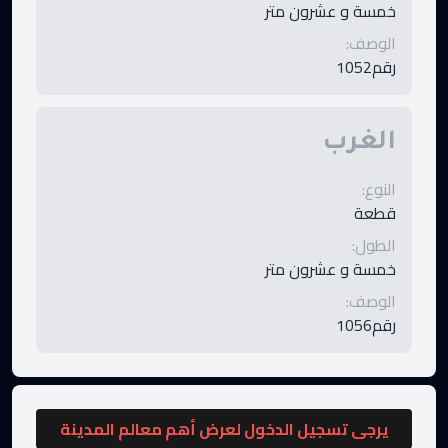
خمسة و عشرون متر
الوصف
:
رقم1052
الغرب
النوع
:
قطعة
الطول
:
خمسة و عشرون متر
الوصف
:
رقم1056
يرجى تسجيل الدخول لعرض أهم معالم المدينة