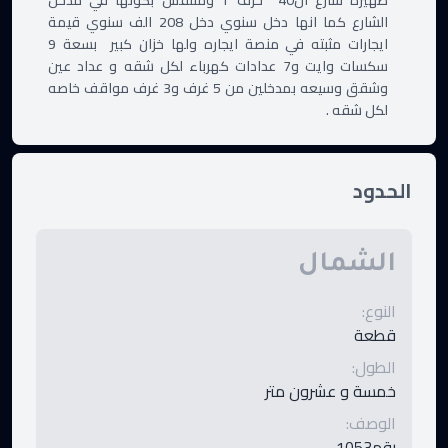
ظهيرة شارع ال40  حرف T ومتنفس بكونها في مدخل 
الشارع كما انها دخل سنوي دخل 208 الف سنوي قيمة 
ايجارات مثبته في منصة ايجاره ولها خزان كبير  بسعة 9 
سكسات وايت و7 عدادات كهرباء لكل شقه و عداد عين 
وشقق وسيعه بمدخلين من 5 غرف و3 غرف مواقف خاصه 
لكل شقه .
الحدود
الشمال
النوع
:
قطعة
الطول
:
خمسة و عشرون متر
الوصف
:
رقم1053