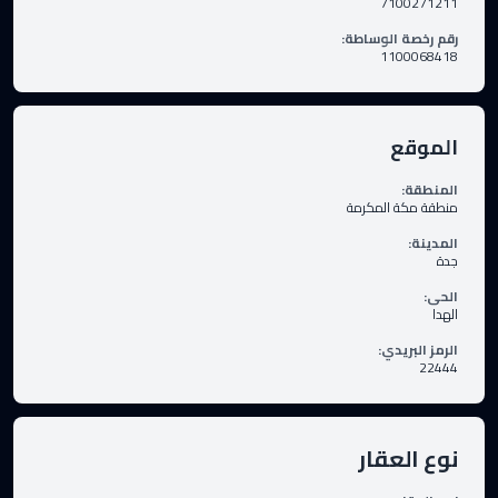
7100271211
رقم رخصة الوساطة
:
1100068418
الموقع
المنطقة
:
منطقة مكة المكرمة
المدينة
:
جدة
الحى
:
الهدا
الرمز البريدي
:
22444
نوع العقار