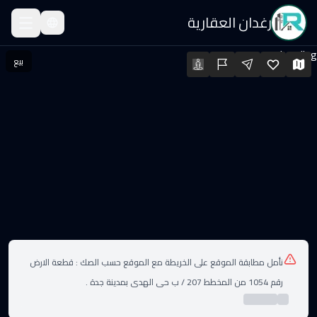
رغدان العقارية
مارة للبيع في الهدا، 
Loading...
بيع
مارة للبيع في جدة - الهدا · السعر: ٤٬٧٠٠٬٠٠٠ SAR · المساحة: 625 م² · الغرف: 5
لعقارات
جدة
الهدا
نأمل مطابقة الموقع على الخريطة مع الموقع حسب الصك :
قطعة الارض
رقم 1054 من المخطط 207 / ب حى الهدى بمدينة جدة .