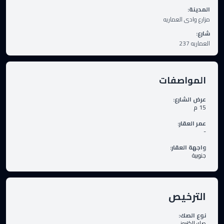
المدينة
:
مزارع وادى العماريه
شارع
:
العماريه 237
المواصفات
عرض الشارع
:
15
م
عمر العقار
:
-
واجهة العقار
:
جنوبية
الترخيص
نوع الصك
:
صك إلكتروني