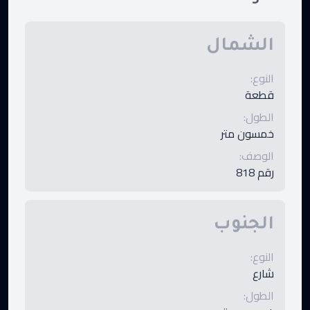
الشمال
النوع
:
قطعة
الطول
:
خمسون متر
الوصف
:
رقم 818
الجنوب
النوع
:
شارع
الطول
: