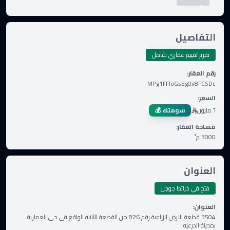
التفاصيل
تقرير تقييم عقاري شامل
رقم العقار
:
MPg1FFloGs5g0v8FCSDc
السعر
:
٦ مليون
سومتك 💰
مساحة العقار
:
3000
م²
العنوان
فتح في خرائط جوجل
العنوان
:
3504 قطعة الارض الزراعية رقم 826 من القطعة الثانيه الواقع فى حى العمارية
بمدينة الدرعيه .