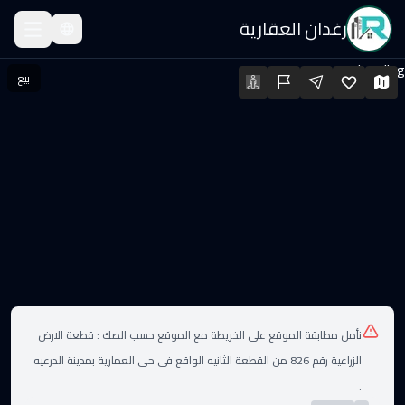
رغدان العقارية
رض للبيع في مزارع وا
Loading...
بيع
رض للبيع في مزارع وادى العماريه - مزارع وادى العماريه · السعر: ٢٬٠٠٠ SAR · المساحة: 3000 م
لعقارات
مزارع وادى العماريه
مزارع وادى العماريه
نأمل مطابقة الموقع على الخريطة مع الموقع حسب الصك :
قطعة الارض
الزراعية رقم 826 من القطعة الثانيه الواقع فى حى العمارية بمدينة الدرعيه
.