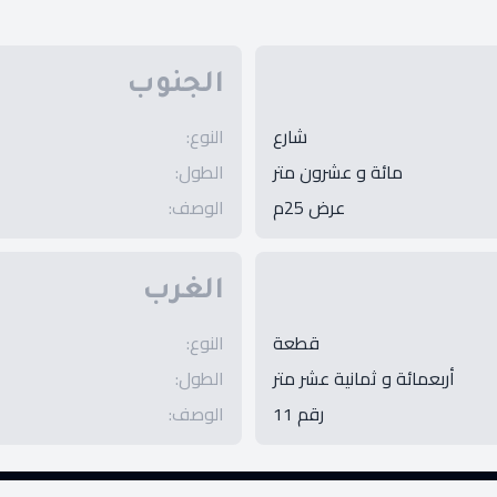
الجنوب
شارع
النوع
:
مائة و عشرون متر
الطول
:
عرض 25م
الوصف
:
الغرب
قطعة
النوع
:
أربعمائة و ثمانية عشر متر
الطول
:
رقم 11
الوصف
: