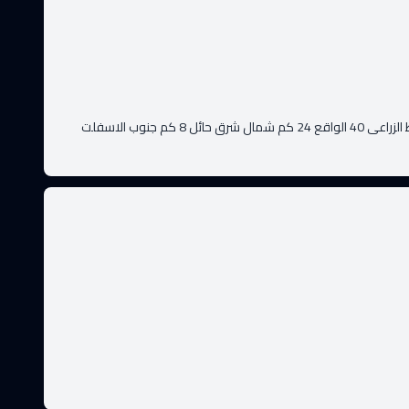
قطعة الارض الزراعية رقم 12 مخطط الزراعى 40 الواقع 24 كم شمال شرق حائل 8 كم جنوب الاسفلت