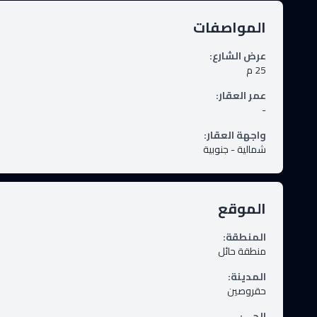
المواصفات
عرض الشارع
:
25
م
عمر العقار
:
-
واجهة العقار
:
شمالية - جنوبية
الموقع
المنطقة
:
منطقة حائل
المدينة
:
حقروصين
الحى
: