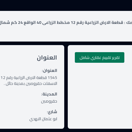
ك :
العنوان
تقرير تقييم عقاري شامل
العنوان
:
الاسفلت حقروصين بمدينة حائل .
المدينة
:
حقروصين
شارع
:
ابو عثمان النهدي