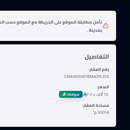
نأمل مطابقة الموقع على الخريطة مع الموقع حسب الص
بمدينة .
التفاصيل
رقم العقار
:
C66kADXX87IEMaOPL35S
السعر
:
٦٥٠ ألف
٢٠٨
سومتك 💰
و
مساحة العقار
:
50016
م²