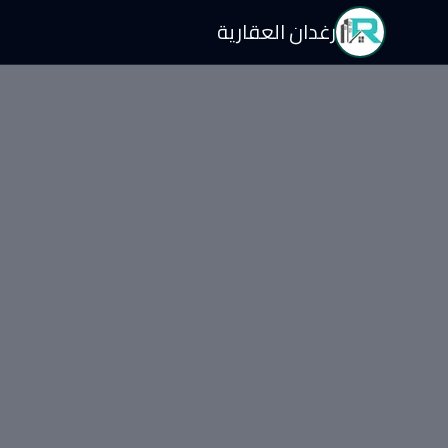
رغدان العقارية
يلا للإيجار في العارض
يلا للإيجار في الرياض - العارض · السعر: ١٠٠٬٠٠٠ SAR · المساحة: 194.37 م² · الغرف: 5
لعقارات
الرياض
العارض