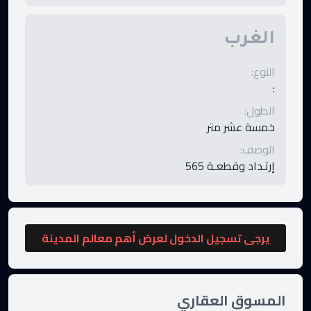
الغرب
النوع
:
:
الطول
:
خمسة عشر متر
الوصف
:
إرتـداد وقطعـة 565
يرجى تسجيل الدخول لعرض أهم معالم المدينة
المسوق العقاري