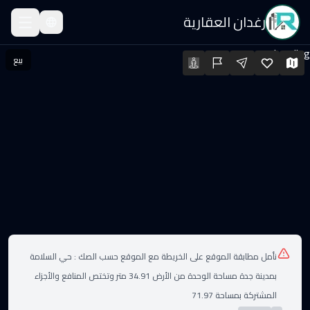
رغدان العقارية
قة للبيع
Loading...
بيع
قة للبيع · السعر: ٦٧٠٬٠٠٠ SAR · المساحة: 131.64 م² · الغرف: 4
لعقارات
نأمل مطابقة الموقع على الخريطة مع الموقع حسب الصك :
حي السلامة
بمدينة جدة مساحة الوحدة من الأرض 34.91 متر وتختص المنافع والأجزاء
المشتركة بمساحة 71.97