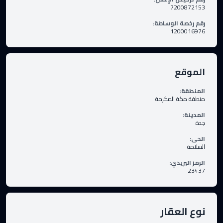
7200872153
رقم رخصة الوساطة
:
1200016976
الموقع
المنطقة
:
منطقة مكة المكرمة
المدينة
:
جدة
الحى
:
السلامة
الرمز البريدي
:
23437
نوع العقار