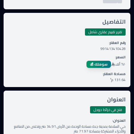
التفاصيل
تقرير تقييم عقاري شامل
رقم العقار
:
991413410428
السعر
:
٦٧٠ ألف
سومتك 💰
مساحة العقار
:
131.64
م²
العنوان
فتح في خرائط جوجل
العنوان
:
حي السلامة بمدينة جدة مساحة الوحدة من الأرض 34.91 متر وتختص من المنافع
والأجزاء المشتركة بمساحة 71.97 متر