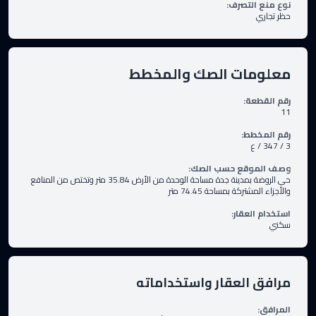
نوع منع التصرف
:
حظر تجاري
معلومات الصك والمخطط
رقم القطعة
:
11
رقم المخطط
:
3 / 347 / ع
وصف الموقع حسب الصك
:
حي الروضة بمدينة جدة مساحة الوحدة من الأرض 35.84 متر وتختص من المنافع
والأجزاء المشتركة بمساحة 74.45 متر
استخدام العقار
:
سكني
مرافق العقار واستخداماته
المرافق
: