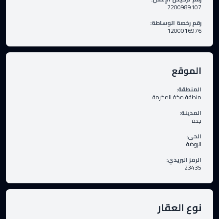
7200989107
رقم رخصة الوساطة
:
1200016976
الموقع
المنطقة
:
منطقة مكة المكرمة
المدينة
:
جدة
الحى
:
الروضة
الرمز البريدي
:
23435
نوع العقار