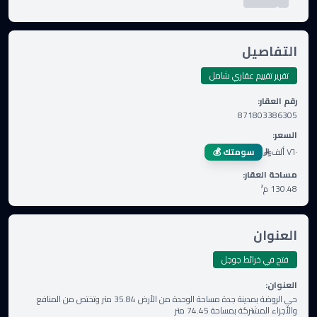
التفاصيل
تقرير تقييم عقاري شامل
رقم العقار
:
871803386305
السعر
:
٧٦٠ ألف
سومتك 💰
مساحة العقار
:
130.48
م²
العنوان
فتح في خرائط جوجل
العنوان
:
حي الروضة بمدينة جدة مساحة الوحدة من الأرض 35.84 متر وتختص من المنافع
والأجزاء المشتركة بمساحة 74.45 متر