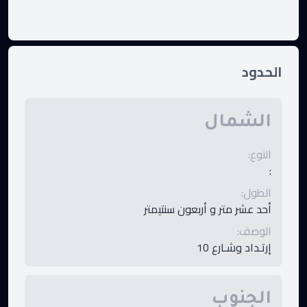
الحدود
الشمال
النوع
:
:
الطول
:
أحد عشر متر و أربعون سنتيمتر
الوصف
:
إرتـداد وشـارع 10
الجنوب