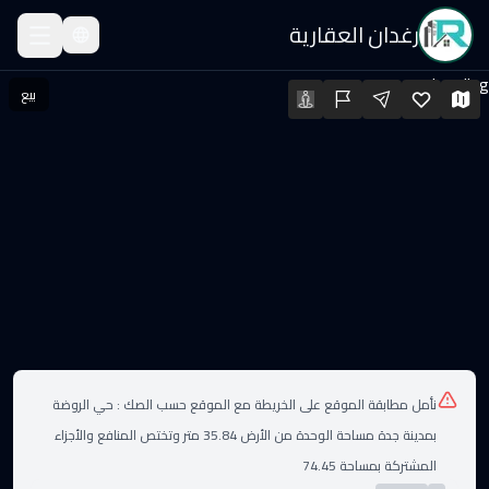
رغدان العقارية
قة للبيع
Loading...
بيع
قة للبيع · السعر: ٧٦٠٬٠٠٠ SAR · المساحة: 130.48 م² · الغرف: 4
لعقارات
نأمل مطابقة الموقع على الخريطة مع الموقع حسب الصك :
حي الروضة
بمدينة جدة مساحة الوحدة من الأرض 35.84 متر وتختص المنافع والأجزاء
المشتركة بمساحة 74.45