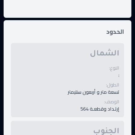
الحدود
الشمال
النوع
:
:
الطول
:
تسعة متر و أربعون سنتيمتر
الوصف
:
إرتـداد وقطعـة 564
الجنوب