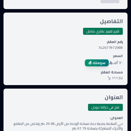
التفاصيل
تقرير تقييم عقاري شامل
رقم العقار
:
742677872988
السعر
:
٦٢٠ ألف
سومتك 💰
مساحة العقار
:
111.92
م²
العنوان
فتح في خرائط جوجل
العنوان
:
حي السلامة بمدينة جدة مساحة الوحدة من الأرض 29.68 متر وتختص من المنافع
والأجزاء المشتركة بمساحة 61.19 متر