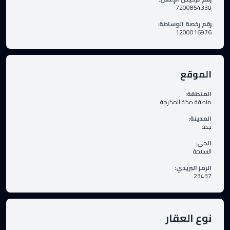
7200854330
رقم رخصة الوساطة
:
1200016976
الموقع
المنطقة
:
منطقة مكة المكرمة
المدينة
:
جدة
الحى
:
السلامة
الرمز البريدي
:
23437
نوع العقار