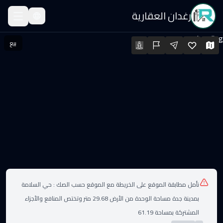
رغدان العقارية
قة للبيع
Loading...
بيع
قة للبيع · السعر: ٦٢٠٬٠٠٠ SAR · المساحة: 111.92 م² · الغرف: 3
لعقارات
نأمل مطابقة الموقع على الخريطة مع الموقع حسب الصك :
حي السلامة
بمدينة جدة مساحة الوحدة من الأرض 29.68 متر وتختص المنافع والأجزاء
المشتركة بمساحة 61.19