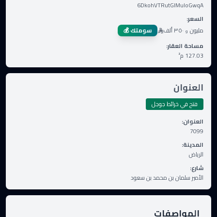
6DkohVTRutGIMuloGwqA
السعر
:
مليون
٣٥٠ ألف
سومتك 💰
و
مساحة العقار
:
127.03
م²
العنوان
فتح في خرائط جوجل
العنوان
:
7099
المدينة
:
الرياض
شارع
:
الأمير سلمان بن محمد بن سعود
المواصفات