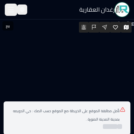
رغدان العقارية
ور للبيع
Loading...
بيع
ور للبيع · السعر: ٤٠٠٬٠٠٠ SAR · المساحة: 157.13 م² · الغرف: 5
لعقارات
نأمل مطابقة الموقع على الخريطة مع الموقع حسب الصك :
حي الدويمه
بمدينة المدينة المنورة .