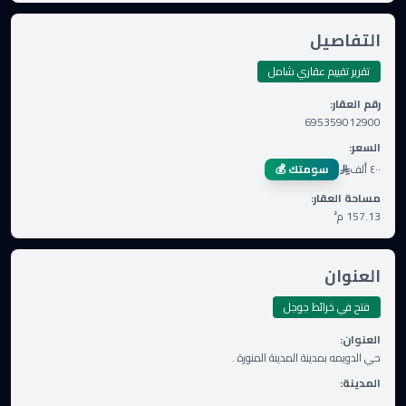
التفاصيل
تقرير تقييم عقاري شامل
رقم العقار
:
695359012900
السعر
:
٤٠٠ ألف
سومتك 💰
مساحة العقار
:
157.13
م²
العنوان
فتح في خرائط جوجل
العنوان
:
حي الدويمه بمدينة المدينة المنورة .
المدينة
: