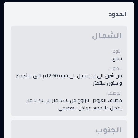
الحدود
الشمال
النوع
:
شارع
الطول
:
من شرق الى غرب بميل الى قبله 12.60م اثنى عشر متر
و ستون سنتمتر
الوصف
:
مختلف العروض يتراوح من 5.40 متر الى 5.70 متر
يفصل دار حميد عواض العصيمي
الجنوب