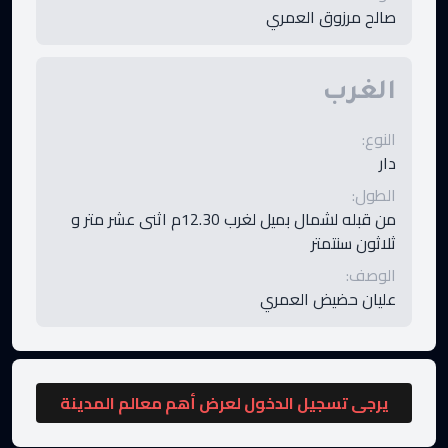
صالح مرزوق العمري
الغرب
النوع
:
دار
الطول
:
من قبله لشمال بميل لغرب 12.30م اثنى عشر متر و
ثلاثون سنتمتر
الوصف
:
عليان حضيض العمري
يرجى تسجيل الدخول لعرض أهم معالم المدينة