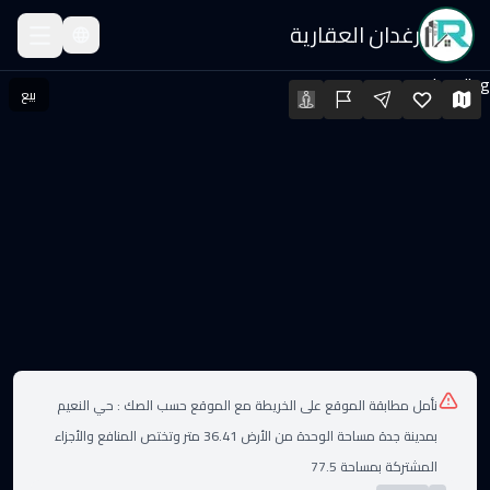
رغدان العقارية
قة للبيع
Loading...
بيع
قة للبيع · السعر: ٧٥٠٬٠٠٠ SAR · المساحة: 130.44 م² · الغرف: 5
لعقارات
نأمل مطابقة الموقع على الخريطة مع الموقع حسب الصك :
حي النعيم
بمدينة جدة مساحة الوحدة من الأرض 36.41 متر وتختص المنافع والأجزاء
المشتركة بمساحة 77.5