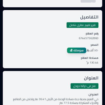
التفاصيل
تقرير تقييم عقاري شامل
رقم العقار
:
674457562860
السعر
:
٧٥٠ ألف
سومتك 💰
مساحة العقار
:
130.44
م²
العنوان
فتح في خرائط جوجل
العنوان
:
حي النعيم بمدينة جدة مساحة الوحدة من الأرض 36.41 متر وتختص من المنافع
والأجزاء المشتركة بمساحة 77.5 متر