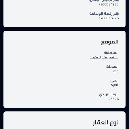
7200821928
رقم رخصة الوساطة
:
1200016976
الموقع
المنطقة
:
منطقة مكة المكرمة
المدينة
:
جدة
الحى
:
النعيم
الرمز البريدي
:
23526
نوع العقار