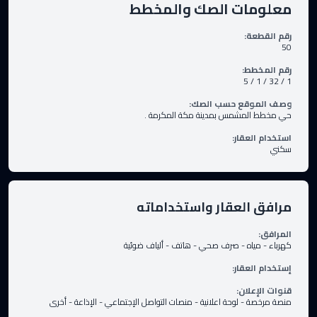
معلومات الصك والمخطط
رقم القطعة
:
50
رقم المخطط
:
1 / 32 / 1 / 5
وصف الموقع حسب الصك
:
حي مخطط المشمس بمدينة مكة المكرمة .
استخدام العقار
:
سكني
مرافق العقار واستخداماته
المرافق
:
كهرباء
-
مياه
-
صرف صحي
-
هاتف
-
ألياف ضوئية
إستخدام العقار
:
قنوات الإعلان
:
منصة مرخصة
-
لوحة اعلانية
-
منصات التواصل الإجتماعي
-
الإذاعة
-
أخرى