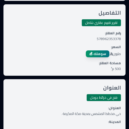
التفاصيل
تقرير تقييم عقاري شامل
رقم العقار
:
578962353378
السعر
:
مليون
سومتك 💰
مساحة العقار
:
500
م²
العنوان
فتح في خرائط جوجل
العنوان
:
حي مخطط المشمس بمدينة مكة المكرمة .
المدينة
: