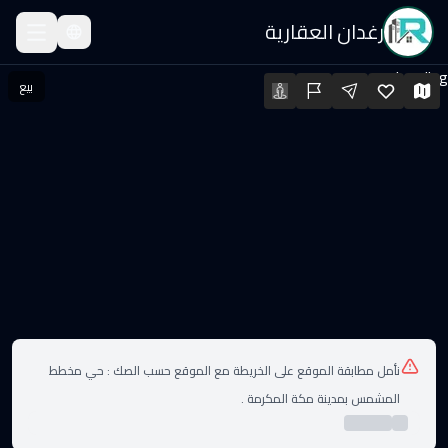
رغدان العقارية
رض للبيع
Loading...
بيع
رض للبيع · السعر: ٢٬٠٠٠ SAR · المساحة: 500 م²
لعقارات
نأمل مطابقة الموقع على الخريطة مع الموقع حسب الصك :
حي مخطط
المشمس بمدينة مكة المكرمة .