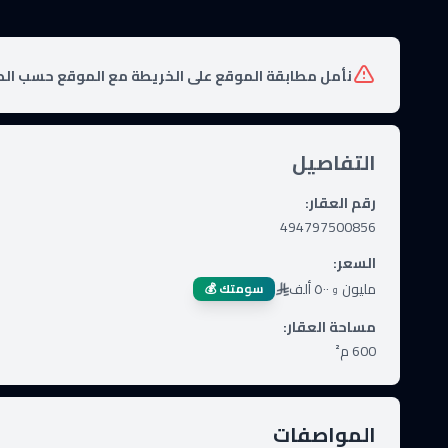
نأمل مطابقة الموقع على الخريطة مع الموقع حسب الص
التفاصيل
رقم العقار
:
494797500856
السعر
:
مليون
٥٠٠ ألف
سومتك 💰
و
مساحة العقار
:
600
م²
المواصفات