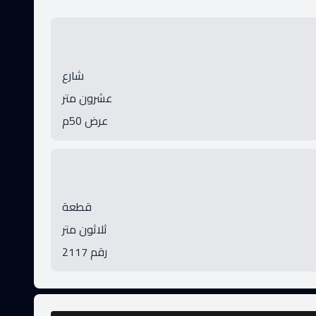
شارع
عشرون متر
عرض 50م
قطعة
ثلاثون متر
رقم 2117