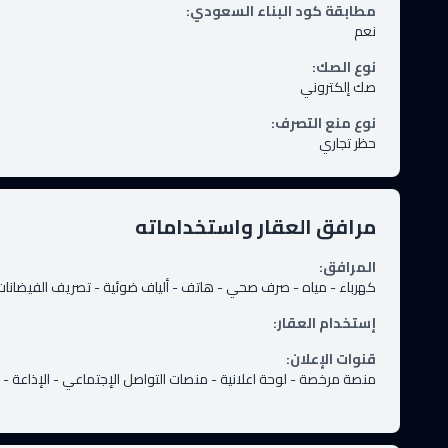
مطابقة كود البناء السعودي
:
نعم
نوع الصك
:
صك إلكتروني
نوع منع التصرف
:
حظر تجاري
مرافق العقار واستخداماته
المرافق
:
كهرباء
-
مياه
-
صرف صحي
-
هاتف
-
ألياف ضوئية
-
تصريف الفيضانات
إستخدام العقار
:
قنوات الإعلان
:
منصة مرخصة
-
لوحة اعلانية
-
منصات التواصل الإجتماعي
-
الإذاعة
-