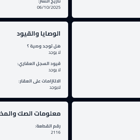
تاريخ النشر
:
06/10/2025
الوصايا والقيود
هل توجد وصية ؟
لا يوجد
قيود السجل العقاري
:
لا يوجد
الالتزامات على العقار
:
لايوجد
معلومات الصك والم
رقم القطعة
:
2116