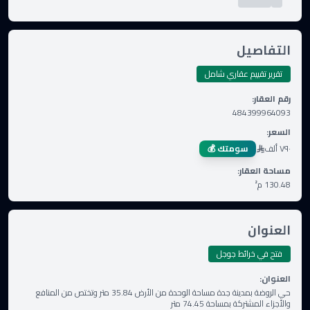
التفاصيل
تقرير تقييم عقاري شامل
رقم العقار
:
484399964093
السعر
:
٧٩٠ ألف
سومتك 💰
مساحة العقار
:
130.48
م²
العنوان
فتح في خرائط جوجل
العنوان
:
حي الروضة بمدينة جدة مساحة الوحدة من الأرض 35.84 متر وتختص من المنافع
والأجزاء المشتركة بمساحة 74.45 متر