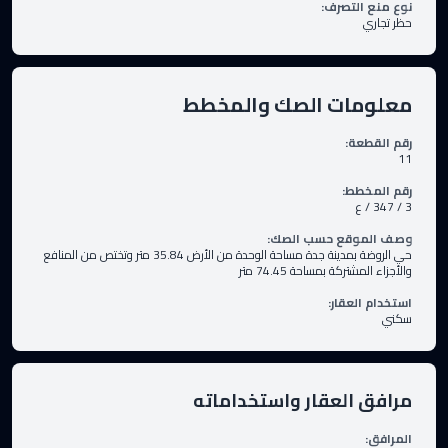
نوع منع التصرف
:
حظر تجاري
معلومات الصك والمخطط
رقم القطعة
:
11
رقم المخطط
:
3 / 347 / ع
وصف الموقع حسب الصك
:
حي الروضة بمدينة جدة مساحة الوحدة من الأرض 35.84 متر وتختص من المنافع
والأجزاء المشتركة بمساحة 74.45 متر
استخدام العقار
:
سكني
مرافق العقار واستخداماته
المرافق
: