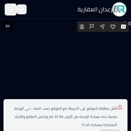
رغدان العقارية
قة للبيع
Loading...
بيع
قة للبيع · السعر: ٧٩٠٬٠٠٠ SAR · المساحة: 130.48 م² · الغرف: 4
لعقارات
نأمل مطابقة الموقع على الخريطة مع الموقع حسب الصك :
حي الروضة
بمدينة جدة مساحة الوحدة من الأرض 35.84 متر وتختص المنافع والأجزاء
المشتركة بمساحة 74.45