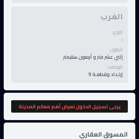
الغرب
النوع
:
:
الطول
:
إثني عشر متر و أربعون سنتيمتر
الوصف
:
إرتـداد وقطعـة 9
يرجى تسجيل الدخول لعرض أهم معالم المدينة
المسوق العقاري