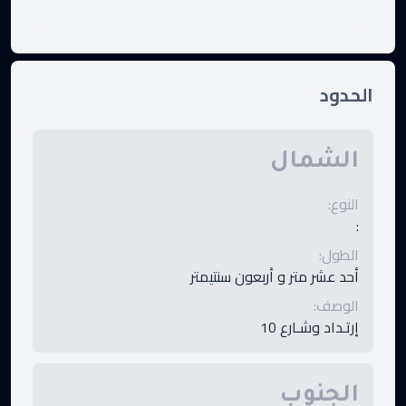
الحدود
الشمال
النوع
:
:
الطول
:
أحد عشر متر و أربعون سنتيمتر
الوصف
:
إرتـداد وشـارع 10
الجنوب