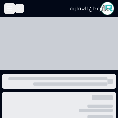
رغدان العقارية
قة للبيع
قة للبيع · السعر: ٤٩٠٬٠٠٠ SAR · المساحة: 101.06 م² · الغرف: 3
لعقارات