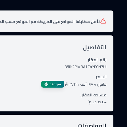
نأمل مطابقة الموقع على الخريطة مع الموقع حسب الص
التفاصيل
رقم العقار
:
35th2PhxRA1Z4YF0N7Ui
السعر
:
مليون
١٩٨ ألف
٣٧٣
سومتك 💰
و
و
مساحة العقار
:
2699.04
م²
المواصفات