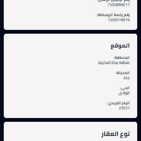
7200889011
رقم رخصة الوساطة
:
1200016976
الموقع
المنطقة
:
منطقة مكة المكرمة
المدينة
:
جدة
الحى
:
البوادي
الرمز البريدي
:
23531
نوع العقار