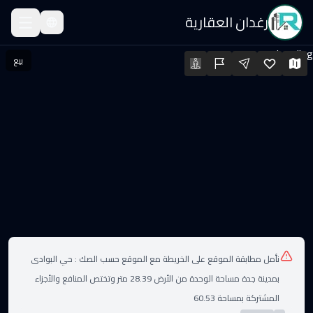
رغدان العقارية
قة للبيع
Loading...
بيع
قة للبيع · السعر: ٤٩٠٬٠٠٠ SAR · المساحة: 101.06 م² · الغرف: 3
لعقارات
نأمل مطابقة الموقع على الخريطة مع الموقع حسب الصك :
حي البوادى
بمدينة جدة مساحة الوحدة من الأرض 28.39 متر وتختص المنافع والأجزاء
المشتركة بمساحة 60.53