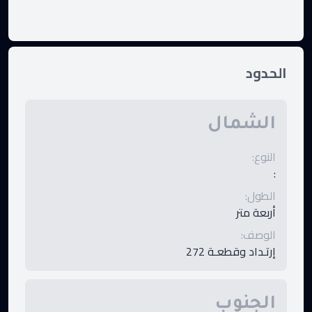
الحدود
الشمال
النوع
:
:
الطول
:
أربعة متر
الوصف
:
إرتـداد وقطعـة 272
الجنوب