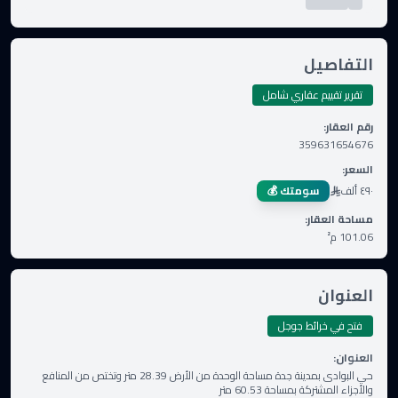
التفاصيل
تقرير تقييم عقاري شامل
رقم العقار
:
359631654676
السعر
:
٤٩٠ ألف
سومتك 💰
مساحة العقار
:
101.06
م²
العنوان
فتح في خرائط جوجل
العنوان
:
حي البوادى بمدينة جدة مساحة الوحدة من الأرض 28.39 متر وتختص من المنافع
والأجزاء المشتركة بمساحة 60.53 متر