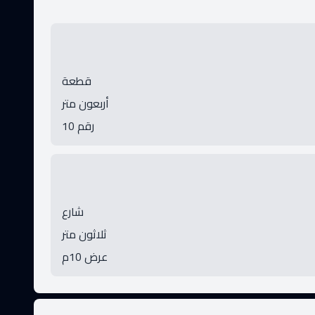
قطعة
أربعون متر
رقم 10
شارع
ثلاثون متر
عرض 10م