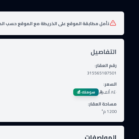
نأمل مطابقة الموقع على الخريطة مع الموقع حسب الص
التفاصيل
رقم العقار
:
315565187501
السعر
:
٨٤٠ ألف
سومتك 💰
مساحة العقار
:
1200
م²
المواصفات