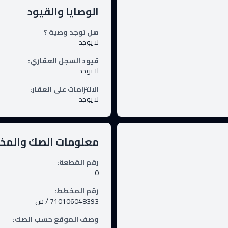
الوصايا والقيود
هل توجد وصية ؟
لا يوجد
قيود السجل العقاري
:
لا يوجد
الالتزامات على العقار
:
لا يوجد
معلومات الصك والم
رقم القطعة
:
0
رقم المخطط
:
710106048393 / س
وصف الموقع حسب الصك
: