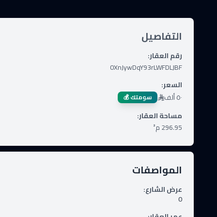
التفاصيل
رقم العقار
:
0XnJywDqY93rLWFDLJBF
السعر
:
٥٠ ألف
سومتك 💰
مساحة العقار
:
296.95
م²
المواصفات
عرض الشارع
:
0
عمر العقار
: