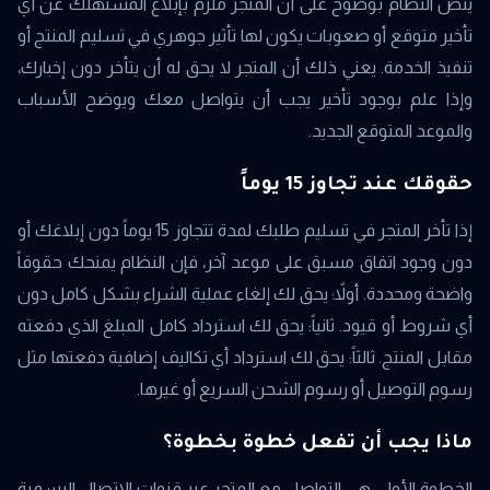
ينص النظام بوضوح على أن المتجر ملزم بإبلاغ المستهلك عن أي
تأخير متوقع أو صعوبات يكون لها تأثير جوهري في تسليم المنتج أو
تنفيذ الخدمة. يعني ذلك أن المتجر لا يحق له أن يتأخر دون إخبارك،
وإذا علم بوجود تأخير يجب أن يتواصل معك ويوضح الأسباب
والموعد المتوقع الجديد.
حقوقك عند تجاوز 15 يوماً
إذا تأخر المتجر في تسليم طلبك لمدة تتجاوز 15 يوماً دون إبلاغك أو
دون وجود اتفاق مسبق على موعد آخر، فإن النظام يمنحك حقوقاً
واضحة ومحددة. أولاً: يحق لك إلغاء عملية الشراء بشكل كامل دون
أي شروط أو قيود. ثانياً: يحق لك استرداد كامل المبلغ الذي دفعته
مقابل المنتج. ثالثاً: يحق لك استرداد أي تكاليف إضافية دفعتها مثل
رسوم التوصيل أو رسوم الشحن السريع أو غيرها.
ماذا يجب أن تفعل خطوة بخطوة؟
الخطوة الأولى هي التواصل مع المتجر عبر قنوات الاتصال الرسمية