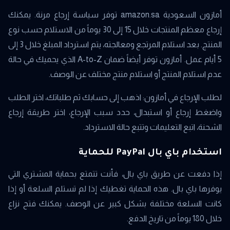
أمازون السعودية amazon.sa توفر سياسة إرجاع مرنة. يمكنك
إرجاع معظم المنتجات خلال 15 إلى 30 يوماً من الاستلام حسب نوع
المنتج. بعد استلام المرتجع ومعالجته، يتم استرداد المبلغ خلال 3 إلى
5 أيام عمل. أمازون توفر أيضاً ضمان A-to-Z الذي يحميك في حالة
عدم استلام المنتج أو استلام منتج مختلف عن الوصف.
لطلب الإرجاع في أمازون: اذهب إلى حسابك ثم طلباتك، اختر الطلب
واضغط إرجاع أو استبدال، حدد سبب الإرجاع، اختر طريقة إرجاع
الشحنة، اتبع التعليمات وتتبع حالة الاسترداد.
استخدام باي بال PayPal للحماية
إذا دفعت عن طريق باي بال، فأنت تتمتع بحماية المشتري التي
يوفرها باي بال. هذه الحماية تغطيك إذا لم تستلم السلعة أو إذا
كانت السلعة مختلفة بشكل كبير عن الوصف. يمكنك فتح نزاع
خلال 180 يوماً من تاريخ الدفع.