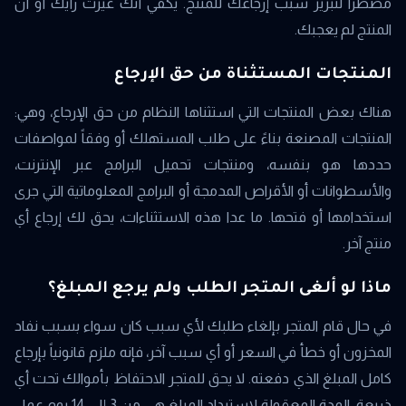
مضطراً لتبرير سبب إرجاعك للمنتج. يكفي أنك غيرت رأيك أو أن
المنتج لم يعجبك.
المنتجات المستثناة من حق الإرجاع
هناك بعض المنتجات التي استثناها النظام من حق الإرجاع، وهي:
المنتجات المصنعة بناءً على طلب المستهلك أو وفقاً لمواصفات
حددها هو بنفسه، ومنتجات تحميل البرامج عبر الإنترنت،
والأسطوانات أو الأقراص المدمجة أو البرامج المعلوماتية التي جرى
استخدامها أو فتحها. ما عدا هذه الاستثناءات، يحق لك إرجاع أي
منتج آخر.
ماذا لو ألغى المتجر الطلب ولم يرجع المبلغ؟
في حال قام المتجر بإلغاء طلبك لأي سبب كان سواء بسبب نفاد
المخزون أو خطأ في السعر أو أي سبب آخر، فإنه ملزم قانونياً بإرجاع
كامل المبلغ الذي دفعته. لا يحق للمتجر الاحتفاظ بأموالك تحت أي
ذريعة. المدة المعقولة لاسترداد المبلغ هي من 3 إلى 14 يوم عمل