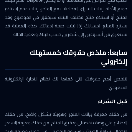
اطلب فتح اعتراض على المعاملة أو ما يسمى Dispute. قدم للبنك
جميع الأدلة: إثبات الشراء، المحادثات مع المتجر، إثبات عدم استلام
المنتج أو استلام منتج مختلف. البنك سيحقق في الموضوع وقد
يسترد المبلغ لحسابك إذا ثبتت صحة ادعائك. هذه العملية قد
تستغرق من أسبوعين إلى شهرين حسب البنك وتعقيد الحالة.
سابعاً: ملخص حقوقك كمستهلك
إلكتروني
لنلخص أهم حقوقك التي كفلها لك نظام التجارة الإلكترونية
السعودي.
قبل الشراء
من حقك معرفة بيانات المتجر وهويته بشكل واضح. من حقك
الاطلاع على وصف تفصيلي ودقيق للمنتج. من حقك معرفة السعر
الإجمالي شاملاً الضرائب ورسوم التوصيل. من حقك معرفة تاريخ