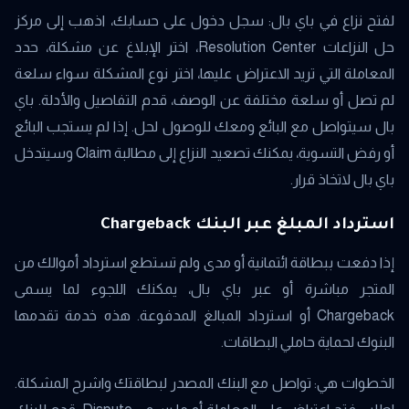
لفتح نزاع في باي بال: سجل دخول على حسابك، اذهب إلى مركز
حل النزاعات Resolution Center، اختر الإبلاغ عن مشكلة، حدد
المعاملة التي تريد الاعتراض عليها، اختر نوع المشكلة سواء سلعة
لم تصل أو سلعة مختلفة عن الوصف، قدم التفاصيل والأدلة. باي
بال سيتواصل مع البائع ومعك للوصول لحل. إذا لم يستجب البائع
أو رفض التسوية، يمكنك تصعيد النزاع إلى مطالبة Claim وسيتدخل
باي بال لاتخاذ قرار.
استرداد المبلغ عبر البنك Chargeback
إذا دفعت ببطاقة ائتمانية أو مدى ولم تستطع استرداد أموالك من
المتجر مباشرة أو عبر باي بال، يمكنك اللجوء لما يسمى
Chargeback أو استرداد المبالغ المدفوعة. هذه خدمة تقدمها
البنوك لحماية حاملي البطاقات.
الخطوات هي: تواصل مع البنك المصدر لبطاقتك واشرح المشكلة.