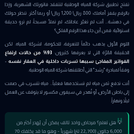
تفتح تطبيق شركة المياه الوطنية لتتفقد فاتورتك الشهرية، وإذا
بالرقم يقفز أمامك: 800 ريال! 1,200 ريال! أو ربما أكثر. تنظر حولك
في دهشة... أنت لم تغيّر عاداتك، لم تملأ مسبحاً، لم تروِ حديقة
استوائية. فمن أين جاء هذا الرقم الفلكي؟
اللوم الأول يذهب دائماً للتعرفة، للحكومة، لشركة المياه. لكن
الحقيقة المُرّة التي لا يعرفها كثيرون:
93% من حالات ارتفاع
الفواتير المفاجئ سببها تسربات داخلية في العقار نفسه
-
وفقاً لمبادرة "رشد" التي أطلقتها شركة المياه الوطنية.
أنت تدفع ثمن مياه لم تستخدمها فعلياً... مياه تتسرب في صمت
إلى باطن الأرض، أو تُهدر في سيفون مكسور لا يتوقف عن العمل
ليلاً ونهاراً.
💡 هل تعلم؟ مرحاض واحد تالف يمكن أن يُهدر أكثر من
6,000 جالون (22,700 لتر) شهرياً - وهو ما قد يكلفك 70