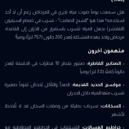
(65%)
هل سمعت يوماً صوت مياه تجري في المرحاض رغم أن لا أحد
استخدمه؟ هذا هو "الشبح الصامت" - تسرب في صمام السيفون
(الفلاشر) يجعل المياه تتسرب باستمرار من الخزان إلى القاعدة.
مرحاض واحد بهذه المشكلة يُهدر 200 جالون (757 لتراً) يومياً!
متهمون آخرون
•
الصنابير القاطرة:
صنبور يقطر 10 قطرات في الدقيقة يُهدر
جالوناً كاملاً (3.8 لتر) يومياً
•
مواسير الحديد القديمة:
الصدأ والتآكل يُحدثان ثقوباً صغيرة
تتسرب منها المياه داخل الجدران
•
السخانات:
تسربات بطيئة من وصلات السخان قد لا تُلاحظ
لأشهر
•
خراطيم الغسالات:
التشققات في الخراطيم المطاطية مع