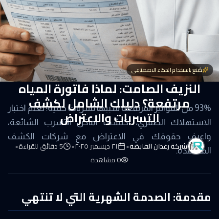
صُنع باستخدام الذكاء الاصطناعي
النزيف الصامت: لماذا فاتورة المياه
مرتفعة؟ دليلك الشامل لكشف
93% من الفواتير المرتفعة سببها تسربات خفية! تعلّم اختبار
التسربات والاعتراض
الاستهلاك الصفري، اكتشف أماكن التسرب الشائعة،
واعرف حقوقك في الاعتراض مع شركات الكشف
شركة رغدان القابضة
•
٢١ ديسمبر ٢٠٢٥
•
5
دقائق للقراءة
•
المعتمدة.
0
مشاهدة
مقدمة: الصدمة الشهرية التي لا تنتهي