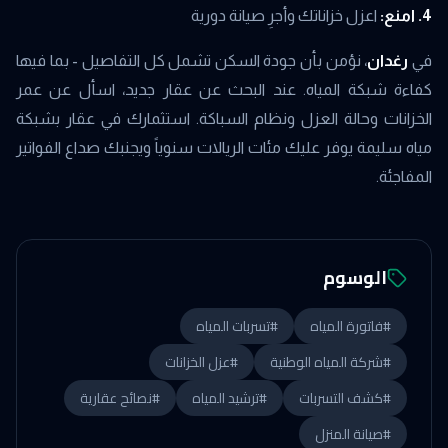
4. امنع:
اعزل خزاناتك وأجرِ صيانة دورية
في
رغدان
، نؤمن بأن جودة السكن تشمل كل التفاصيل - بما فيها
كفاءة شبكة المياه. عند البحث عن عقار جديد، اسأل عن عمر
الخزانات وحالة العزل ونظام السباكة. استثمارك في عقار بشبكة
مياه سليمة يوفر عليك مئات الريالات سنوياً ويجنبك صداع الفواتير
المفاجئة.
الوسوم
#
فاتورة المياه
#
تسربات المياه
#
شركة المياه الوطنية
#
عزل الخزانات
#
كشف التسربات
#
ترشيد المياه
#
نصائح عقارية
#
صيانة المنزل