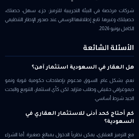
شركات مرخصة في البيئة التجريبية للترميز: جزء، سهل، حصتك،
حصيلتك وغيرها. تابع إطلاقها الرسمي عند صدور الإطار التنظيمي
الكامل يونيو 2026.
الأسئلة الشائعة
هل العقار في السعودية استثمار آمن؟
نعم، بشكل عام. السوق مدعوم بإصلاحات حكومية قوية ونمو
ديموغرافي حقيقي وطلب متزايد. لكن كأي استثمار، التنويع والبحث
الجيد شرط أساسي.
كم أحتاج كحد أدنى للاستثمار العقاري في
السعودية؟
مع الترميز العقاري، يمكن نظرياً الدخول بمبالغ صغيرة. أما الشراء