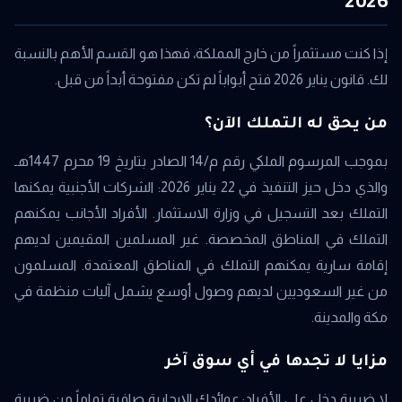
إذا كنت مستثمراً من خارج المملكة، فهذا هو القسم الأهم بالنسبة
لك. قانون يناير 2026 فتح أبواباً لم تكن مفتوحة أبداً من قبل.
من يحق له التملك الآن؟
بموجب المرسوم الملكي رقم م/14 الصادر بتاريخ 19 محرم 1447هـ
والذي دخل حيز التنفيذ في 22 يناير 2026: الشركات الأجنبية يمكنها
التملك بعد التسجيل في وزارة الاستثمار. الأفراد الأجانب يمكنهم
التملك في المناطق المخصصة. غير المسلمين المقيمين لديهم
إقامة سارية يمكنهم التملك في المناطق المعتمدة. المسلمون
من غير السعوديين لديهم وصول أوسع يشمل آليات منظمة في
مكة والمدينة.
مزايا لا تجدها في أي سوق آخر
لا ضريبة دخل على الأفراد: عوائدك الإيجارية صافية تماماً من ضريبة