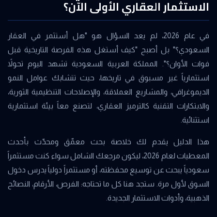
الاستثمار العقاري الأولى الآن؟
في عام 2026، لم يعد السؤال هو "هل أستثمر في العقار
السعودي؟" بل أصبح "كيف أستغل هذه الفرصة التاريخية قبل
فوات الأوان؟". المملكة العربية السعودية تشهد اليوم تحولاً
استثمارياً غير مسبوق في تاريخها، حيث تتشابك عوامل النمو
الديموغرافي، والمشاريع العملاقة، والإصلاحات التنظيمية الثورية،
والابتكارات التقنية كالترميز العقاري، لتصنع معاً بيئة استثمارية
استثنائية.
هذا الدليل يقدم لك خلاصة بحث معمّق ومحدّث بأحدث
المعطيات لعام 2026، ليكون مرجعك الشامل سواء كنت مستثمراً
سعودياً يبحث عن توسيع محفظته، أو مستثمراً دولياً يدرس دخول
السوق لأول مرة. ستجد هنا كل ما تحتاجه: الفرص، الأرقام، النصائح
الذهبية، وأدوات الاستثمار الجديدة.