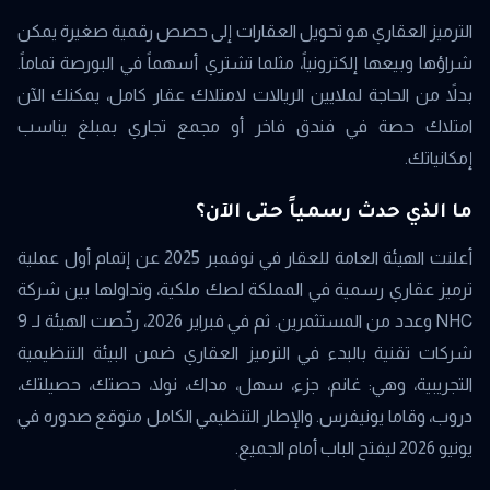
الترميز العقاري هو تحويل العقارات إلى حصص رقمية صغيرة يمكن
شراؤها وبيعها إلكترونياً، مثلما تشتري أسهماً في البورصة تماماً.
بدلاً من الحاجة لملايين الريالات لامتلاك عقار كامل، يمكنك الآن
امتلاك حصة في فندق فاخر أو مجمع تجاري بمبلغ يناسب
إمكانياتك.
ما الذي حدث رسمياً حتى الآن؟
أعلنت الهيئة العامة للعقار في نوفمبر 2025 عن إتمام أول عملية
ترميز عقاري رسمية في المملكة لصك ملكية، وتداولها بين شركة
NHC وعدد من المستثمرين. ثم في فبراير 2026، رخّصت الهيئة لـ 9
شركات تقنية بالبدء في الترميز العقاري ضمن البيئة التنظيمية
التجريبية، وهي: غانم، جزء، سهل، مداك، نولا، حصتك، حصيلتك،
دروب، وقاما يونيفرس. والإطار التنظيمي الكامل متوقع صدوره في
يونيو 2026 ليفتح الباب أمام الجميع.