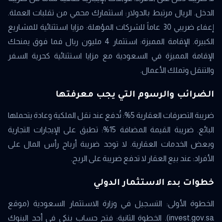
الدخل. الريال مرتبط بالدولار: استثمارك محمي من تقلبات العملة.
إعفاء ضريبي 30 عاماً للشركات المؤهلة: مزايا استثنائية للمشاريع
الكبيرة. الإقامة المميزة: استثمار 4 مليون ريال فما فوق يمنحك
الإقامة المميزة في السعودية مع مزايا استثنائية كحرية السفر
والتنقل وتملك الأعمال.
الضرائب والرسوم التي يجب معرفتها
ضريبة التصرفات العقارية 5%: تُدفع عند نقل الملكية وعادة يتحملها
البائع. ضريبة القيمة المضافة 15%: تطبق على الإيجارات التجارية
وبعض الخدمات العقارية. لا توجد ضريبة أرباح رأس المال على
الأفراد: عند بيع العقار لا تدفع ضريبة على الربح.
خطوات بدء الاستثمار الدولي
الخطوة الأولى: التسجيل في وزارة الاستثمار السعودية (موقع
invest.gov.sa). الخطوة الثانية: فتح حساب بنكي في أحد البنوك