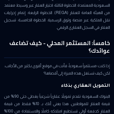
السعودية المعتمدة. الخطوة الثالثة: اختيار العقار عبر وسيط معتمد
من الهيئة العامة للعقار (REGA). الخطوة الرابعة: إتمام إجراءات
نقل الملكية عبر منصة وثوق الرسمية. الخطوة الخامسة: تسجيل
العقار في السجل العقاري الرقمي.
خامساً: المستثمر المحلي - كيف تضاعف
عوائدك؟
إذا كنت مستثمراً سعودياً، فأنت في موقع أقوى بكثير من الأجانب.
لكن كيف تستغل هذه الميزة إلى أقصاها؟
التمويل العقاري بذكاء
البنوك السعودية تقدم تمويلاً عقارياً شرعياً يغطي حتى 90% من
قيمة العقار للمواطنين. هذا يعني أنك بـ 10% فقط من قيمة
العقار كدفعة أولى تستطيع امتلاكه كاملاً والاستفادة من 100%