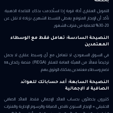
بحكمة
التمويل العقاري أداة قوية إذا استُخدمت بذكاء. القاعدة الذهبية:
تأكد أن الإيجار المتوقع يغطي القسط الشهري بزيادة لا تقل عن
20-30% للحماية من فترات الشغور.
النصيحة السادسة: تعامل فقط مع الوسطاء
المعتمدين
في السوق السعودي، لا تتعامل مع أي وسيط عقاري لا يحمل
ترخيصاً فعالاً من الهيئة العامة للعقار (REGA). منصة راغدان.sa
تضم وسطاء معتمدين يمكنك الوثوق بهم.
النصيحة السابعة: أعد حساباتك للعوائد
الصافية لا الإجمالية
كثيرون يخطئون بحساب العائد الإجمالي فقط. العائد الصافي
الحقيقي = الإيجار السنوي ناقص الصيانة والرسوم الإدارية والفترات