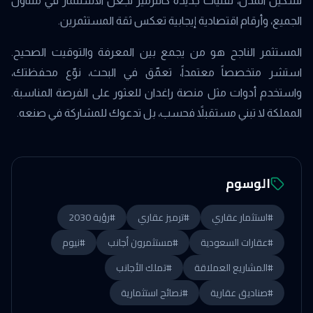
تشكيل المدن، تقنيات جديدة كالترميز تجعل الاستثمار في متناول
الجميع، وأرقام اقتصادية إيجابية تعكس ثقة المستثمرين.
المستثمر الناجح هو من يجمع بين المعرفة والتوقيت الصحيح.
استشر متخصصاً معتمداً، تعمّق في البحث، نوّع محفظتك،
واستخدم أدوات مثل منصة راغدان للعثور على الفرصة المناسبة.
المملكة لا تبني مستقبلاً فحسب، بل تدعوك للمشاركة في صنعه.
الوسوم
#
استثمار عقاري
#
ترميز عقاري
#
رؤية 2030
#
عقارات السعودية
#
مستثمرون أجانب
#
نيوم
#
المشاريع العملاقة
#
تملك الأجانب
#
صناديق عقارية
#
نصائح استثمارية