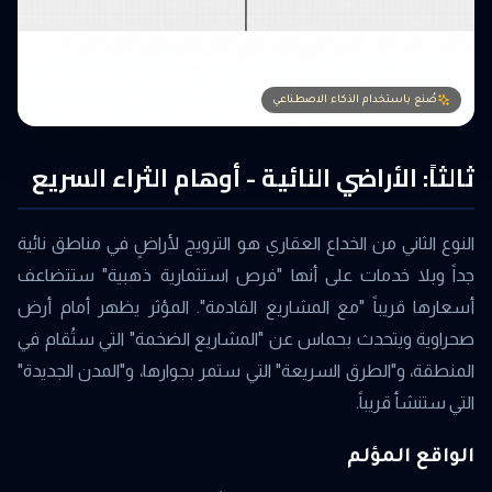
صُنع باستخدام الذكاء الاصطناعي
ثالثاً: الأراضي النائية - أوهام الثراء السريع
النوع الثاني من الخداع العقاري هو الترويج لأراضٍ في مناطق نائية
جداً وبلا خدمات على أنها "فرص استثمارية ذهبية" ستتضاعف
أسعارها قريباً "مع المشاريع القادمة". المؤثر يظهر أمام أرض
صحراوية ويتحدث بحماس عن "المشاريع الضخمة" التي ستُقام في
المنطقة، و"الطرق السريعة" التي ستمر بجوارها، و"المدن الجديدة"
التي ستنشأ قريباً.
الواقع المؤلم