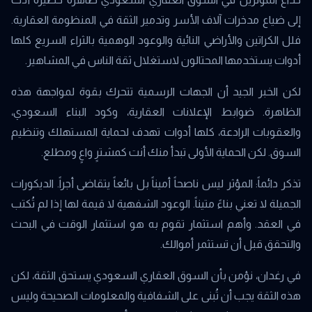
إلى ضياع مدخرات آلاف الأسر وتدمير الثقة في المنظومة العقارية.
فلل الكراتين والأراضي النائية والوعود الوهمية بالثراء السريع كلها
أدوات يستخدمها المحتالون لاستغلال ثقة الناس في المشاهير.
لكن الخبر الجيد أن الجهات الرسمية تتحرك بقوة لمواجهة هذه
الظاهرة. ضوابط الإعلانات العقارية، وكود البناء السعودي،
والعقوبات الرادعة، كلها أدوات تهدف لحماية المستهلك وتنظيم
السوق. لكن الحماية الأولى تبدأ منك أنت كمشترٍ واعٍ ومطلع.
تذكر دائماً: المؤثر ليس ناصحاً أميناً بل بائعاً يتقاضى أجراً. الديكورات
الجميلة لا تعني بناءً متيناً. الوعود الشفهية لا قيمة لها إذا لم تُكتب
في العقد. وأهم استثمار تقوم به هو استثمار الوقت في البحث
والتحقق قبل أن تستثمر أموالك.
في رغدان، نؤمن بأن السوق العقاري السعودي يستحق الثقة، لكن
هذه الثقة يجب أن تُبنى على الشفافية والمعلومات الصحيحة وليس