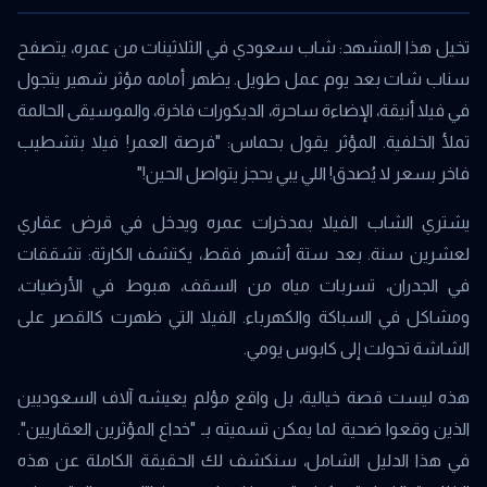
تخيل هذا المشهد: شاب سعودي في الثلاثينات من عمره، يتصفح
سناب شات بعد يوم عمل طويل. يظهر أمامه مؤثر شهير يتجول
في فيلا أنيقة، الإضاءة ساحرة، الديكورات فاخرة، والموسيقى الحالمة
تملأ الخلفية. المؤثر يقول بحماس: "فرصة العمر! فيلا بتشطيب
فاخر بسعر لا يُصدق! اللي يبي يحجز يتواصل الحين!"
يشتري الشاب الفيلا بمدخرات عمره ويدخل في قرض عقاري
لعشرين سنة. بعد ستة أشهر فقط، يكتشف الكارثة: تشققات
في الجدران، تسربات مياه من السقف، هبوط في الأرضيات،
ومشاكل في السباكة والكهرباء. الفيلا التي ظهرت كالقصر على
الشاشة تحولت إلى كابوس يومي.
هذه ليست قصة خيالية، بل واقع مؤلم يعيشه آلاف السعوديين
الذين وقعوا ضحية لما يمكن تسميته بـ "خداع المؤثرين العقاريين".
في هذا الدليل الشامل، سنكشف لك الحقيقة الكاملة عن هذه