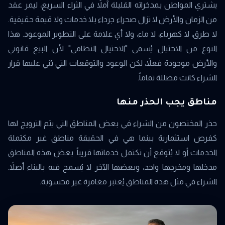
يشتري المواطن بمدخراته القليلة آملاً في الثراء السريع، ليمر عقد
من الزمان والأرض لا تزال صحراء جرداء بلا خدمات ولا قيمة حقيقية.
لا طرق، لا كهرباء، لا ماء، ولا أي علامة على التطوير الموعود. هذا
النوع من الاحتيال يُسمى "الاحتيال النظامي" لأن البيع قانوني
والأرض موجودة فعلاً، لكن الوعود والتوقعات التي بُني عليها قرار
الشراء كانت مضللة تماماً.
مناطق يجب الحذر منها
حذر المختصون من الشراء في بعض المناطق التي يتم الترويج لها
كفرص استثمارية بينما هي في الحقيقة مناطق غير مكتملة
الخدمات أو لا يُتوقع أن تكتمل خدماتها قريباً. بعض هذه المناطق
مدخلها ومخرجها واحد، وبعضها الآخر لا يُسمح فيه بالبناء أصلاً.
الشراء في مثل هذه المناطق يُعتبر مغامرة غير محسوبة.