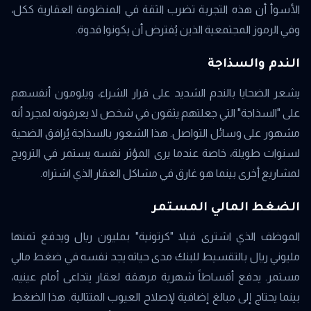
الأسوأ أن هذه التجربة تضرب الثقة في المنظومة العقارية ككل،
وفي الرموز المجتمعية الذين يُفترض أن يكونوا قدوة.
الندم والسذاجة
يشعر الضحايا بالندم الشديد على قرار الشراء، ويلومون أنفسهم
على "السذاجة" التي جعلتهم يثقون في شخص لا يعرفونه لمجرد أنه
مشهور على وسائل التواصل. هذا الشعور بالسذاجة يُرافق الضحية
لسنوات طويلة، خاصة عندما يرى المؤثر نفسه يستمر في الترويج
لمشاريع أخرى بينما هو غارق في مشاكل العقار الذي اشتراه.
الضغط المالي المستمر
الموظف الذي اشترى فيلا "كرتونية" بمليون ريال ويدفع ثمنها
مليوني ريال بالتقسيط للبنك مدى حياته يجد نفسه في ضغط مالي
مستمر. يدفع أقساطاً شهرية مرهقة لعقار يتداعى أمام عينيه،
بينما يحتاج إلى مبالغ إضافية لإصلاح العيوب المتتالية. هذا الضغط