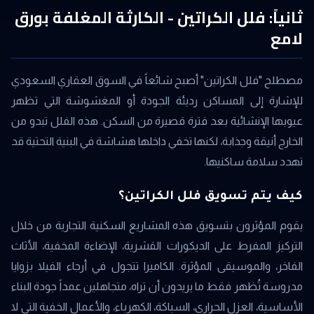
ثانياً: فلل الكراتين - الكارثة المغلفة بورق
لامع
مصطلح "فلل الكراتين" أصبح شائعاً في السوق العقاري السعودي
للإشارة إلى المساكن رديئة الجودة أو المغشوشة التي تظهر
عيوبها الإنشائية بعد فترة قصيرة من السكن. هذه الفلل تبدو من
الخارج أنيقة وجذابة، لكنها تخفي داخلها هشاشة في البنية التحتية قد
تهدد سلامة ساكنيها.
كيف يتم تسويق فلل الكراتين؟
يقوم المؤثرون بتسويق هذه المشاريع السكنية التجارية من خلال
التركيز المفرط على الديكورات القشرية، الإضاءة المخفية، الأثاث
الفاخر، والموسيقى المؤثرة. الكاميرا تتجول في أرجاء الفيلا بزوايا
مدروسة تُظهر فقط ما يريدون أن تراه، متجاهلين عمداً جودة البناء
الأساسية، العزل الحراري، السباكة، الكهرباء، والأعمال الخفية التي لا