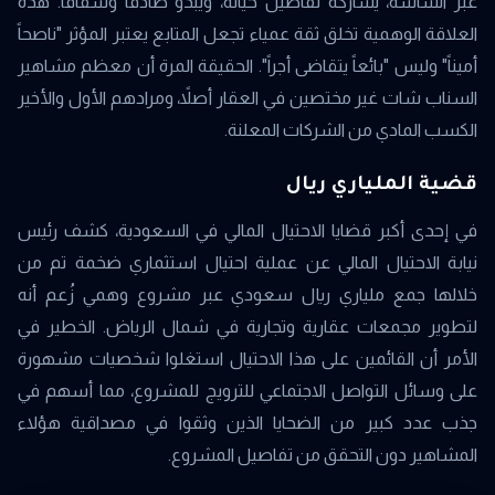
عبر الشاشة، يشاركه تفاصيل حياته، ويبدو صادقاً وشفافاً. هذه
العلاقة الوهمية تخلق ثقة عمياء تجعل المتابع يعتبر المؤثر "ناصحاً
أميناً" وليس "بائعاً يتقاضى أجراً". الحقيقة المرة أن معظم مشاهير
السناب شات غير مختصين في العقار أصلاً، ومرادهم الأول والأخير
الكسب المادي من الشركات المعلنة.
قضية الملياري ريال
في إحدى أكبر قضايا الاحتيال المالي في السعودية، كشف رئيس
نيابة الاحتيال المالي عن عملية احتيال استثماري ضخمة تم من
خلالها جمع ملياري ريال سعودي عبر مشروع وهمي زُعم أنه
لتطوير مجمعات عقارية وتجارية في شمال الرياض. الخطير في
الأمر أن القائمين على هذا الاحتيال استغلوا شخصيات مشهورة
على وسائل التواصل الاجتماعي للترويج للمشروع، مما أسهم في
جذب عدد كبير من الضحايا الذين وثقوا في مصداقية هؤلاء
المشاهير دون التحقق من تفاصيل المشروع.