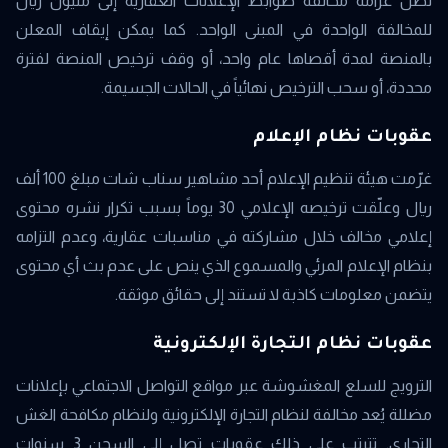
تصل غرامة مخالفة ضوابط الإعلانات العقارية إلى مليون ريال
للمخالفة الواحدة في المبنى الواحد. كما يمكن إيقاف المعلن
بالمنصة لمدة أقصاها عام واحد، أو وقف ترخيص المنصة لفترة
محددة، أو سحب الترخيص نهائياً في الحالات الجسيمة.
عقوبات نظام الإعلام
غرّمت هيئة تنظيم الإعلام أحد مشاهير سناب شات مبلغ 100 ألف
ريال وعلّقت ترخيصه الإعلامي 30 يوماً بسبب تكرار نشره محتوى
إعلامي مخالف خلال مشاركته في مناسبات عقارية، وعدم التزامه
بنظام الإعلام المرئي والمسموع الذي ينص على عدم بث أي محتوى
يتضمن معلومات كاذبة لا تستند إلى حقائق موثقة.
عقوبات نظام التجارة الإلكترونية
الترويج للسلع المغشوشة عبر مواقع التواصل الاجتماعي بإعلانات
مضللة يُعد مخالفة لنظام التجارة الإلكترونية ولنظام مكافحة الغش
التجاري. تترتب على ذلك عقوبات تصل إلى السجن 3 سنوات