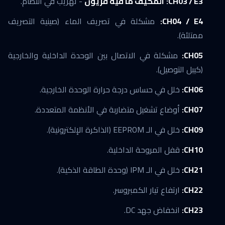
CH03 / E3:
المكيف ما فيه فريون
- تهريب في النظام.
CH04 / E4:
مشكلة في تصريف الماء (صينية التصريف
ممتلئة).
CH05:
مشكلة في الاتصال بين الوحدة الداخلية والخارجية
(كيبل التوصيل).
CH06:
خلل في حساس درجة حرارة الوحدة الخارجية.
CH07:
أوضاع تشغيل متضاربة في الأنظمة المتعددة.
CH09:
خلل في الـ EEPROM (الذاكرة الإلكترونية).
CH10:
قفل المروحة الداخلية.
CH21:
خلل في الـ IPM (وحدة الطاقة الذكية).
CH22:
ارتفاع تيار الكمبروسر.
CH23:
انخفاض جهد DC.