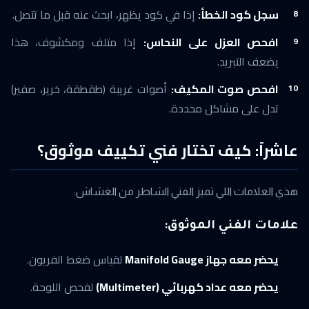
سجل كود الخطأ:
إذا في كود يظهر، ابحث عنه قبل ما تتصل.
افحص العزل على النحاس:
إذا متلف ومكشوف، هذا
يضعف التبريد.
افحص صوت المكيف:
أصوات غريبة (طقطقة، خرير، صفير)
تدل على مشاكل محددة.
عاشراً: كيف تختار فني تكييف موثوق؟
هذي العلامات اللي تميز الفني الشاطر من الغشاش:
علامات الفني الموثوق:
يحضر معه جهاز Manifold Gauge
لقياس ضغط الفريون.
يحضر معه عداد كهربائي (Multimeter)
لفحص اللوحة.