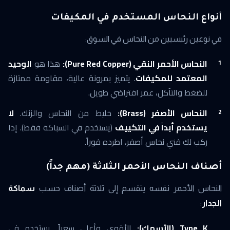
أنواع النحاس المستخدم في المكيفات
في نوعين رئيسيين من النحاس في السوق:
النحاس الأحمر النقي (Pure Red Copper):
هذا هو
الوحيد
المعتمد للمكيفات
. يتميز بمرونة عالية، مقاومة ممتازة
للضغط والتآكل، عمر افتراضي طويل.
النحاس الأصفر (Brass):
خليط من النحاس والزنك.
لا
يستخدم أبداً في التكييف
(يستخدم في السباكة فقط). إذا
ركب لك فني نحاس أصفر، اطرده فوراً.
أصناف النحاس الأحمر الثلاثة (مهم جداً)
النحاس الأحمر نفسه يتقسم إلى ثلاثة أصناف حسب
سماكة
الجدار
:
Type K (الأسمك):
الأقوى وأعلى سعراً. يستخدم في