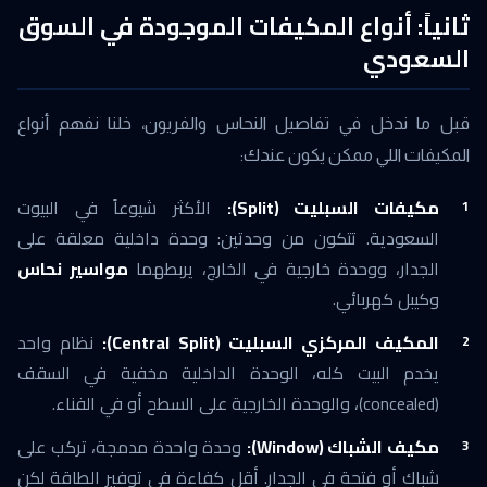
ثانياً: أنواع المكيفات الموجودة في السوق
السعودي
قبل ما ندخل في تفاصيل النحاس والفريون، خلنا نفهم أنواع
المكيفات اللي ممكن يكون عندك:
مكيفات السبليت (Split):
الأكثر شيوعاً في البيوت
السعودية. تتكون من وحدتين: وحدة داخلية معلقة على
الجدار، ووحدة خارجية في الخارج، يربطهما
مواسير نحاس
وكيبل كهربائي.
المكيف المركزي السبليت (Central Split):
نظام واحد
يخدم البيت كله، الوحدة الداخلية مخفية في السقف
(concealed)، والوحدة الخارجية على السطح أو في الفناء.
مكيف الشباك (Window):
وحدة واحدة مدمجة، تركب على
شباك أو فتحة في الجدار. أقل كفاءة في توفير الطاقة لكن