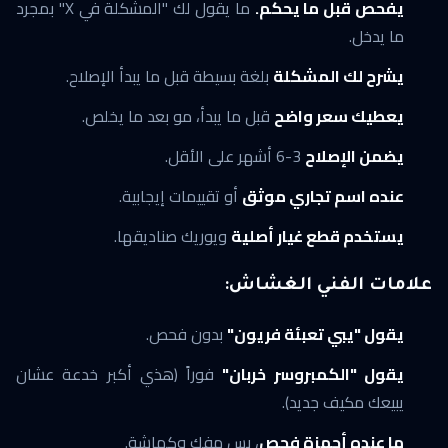
يفحص قبل ما يحكم.
ما يقول لك "المشكلة في X" بمجرد
ما يدخل.
يشرح لك المشكلة
بلغة بسيطة قبل ما يبدأ الإصلاح.
يعطيك سعر واضح
قبل ما يبدأ، مو بعد ما يخلص.
يضمن الإصلاح
3-6 أشهر على الأقل.
عنده اسم تجاري موثق
أو تقييمات إيجابية.
يستخدم قطع غيار أصلية
ويوريك صناديقها.
علامات الفني الغشاش:
يقول "يبي تعبئة فريون"
بدون فحص.
يقول "الكمبروسر خربان"
فوراً (هذي أكبر خدعة عشان
يبيعك مكيف جديد).
ما عنده أجهزة فحص
، بس مفك وكماشة.