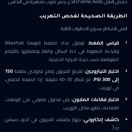
حمض النمل (Formic Acid) الذي يحفر ثقوب مجهرية في النحاس.
الطريقة الصحيحة لفحص التهريب
الفني الشاطر يسوي الخطوات التالية:
قياس الضغط:
توصيل عداد الضغط (Manifold Gauge)
وقراءة الضغوط في خط السائل والغاز ومقارنتها بالأرقام
المتوقعة حسب درجة الحرارة الخارجية.
اختبار النيتروجين:
تفريغ الفريون وضخ نيتروجين بضغط
150
إلى 300 PSI
، ثم انتظار 30-60 دقيقة. إذا الضغط انخفض،
في تهريب.
اختبار فقاعات الصابون:
رش محلول صابوني على الوصلات.
الفقاعات تظهر مكان التهريب.
كاشف إلكتروني:
جهاز يكتشف الفريون في الجو، حساس
جداً.