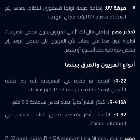
صبغة UV:
إضافة صبغة لونها فسفوري للنظام، بعدها يتم
استخدام مصباح UV لرؤية مكان التهريب.
تحذير مهم:
إذا فني قال لك "أعبي الفريون بدون فحص التهريب"،
اطرده فوراً. هذا فني نصاب لأن الفريون اللي ينقص اليوم، راح
ينقص مرة ثانية بعد أسبوع أو شهر.
أنواع الفريون والفرق بينها
R-22:
القديم. تم حظره في السعودية لأنه يضر طبقة
الأوزون. لو مكيفك قديم وفيه R-22، لازم تستبدله.
R-410A:
الأكثر انتشاراً حالياً. يحتاج نحاس بسماكة 0.8 ملم.
R-32:
الأحدث، أكثر كفاءة، صديق للبيئة. يستخدم في
المكيفات الجديدة.
مهم:
لا يمكن خلط الأنواع. إذا مكيفك R-410A، ما تقدر تعبيه R-32