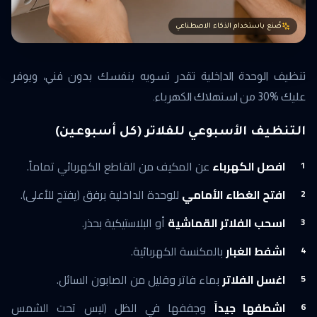
صُنع باستخدام الذكاء الاصطناعي
تنظيف الوحدة الداخلية تقدر تسويه بنفسك بدون فني، ويوفر
عليك %30 من استهلاك الكهرباء.
التنظيف الأسبوعي للفلاتر (كل أسبوعين)
افصل الكهرباء
عن المكيف من القاطع الكهربائي تماماً.
افتح الغطاء الأمامي
للوحدة الداخلية برفق (يفتح للأعلى).
اسحب الفلاتر القماشية
أو البلاستيكية بحذر.
اشفط الغبار
بالمكنسة الكهربائية.
اغسل الفلاتر
بماء فاتر وقليل من الصابون السائل.
اشطفها جيداً
وجففها في الظل (ليس تحت الشمس