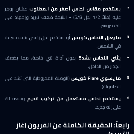
يستخدم مقاس نحاس أصغر من المطلوب
عشان يوفر
عليه (مثلاً 1/2 بدل 5/8) - النتيجة ضعف تبريد وإجهاد على
الكمبروسر.
ما يعزل النحاس كويس
أو يستخدم عزل رخيص يتلف بسرعة
في الشمس.
يثني النحاس بشدة
بدون أداة ثني خاصة، مما يضعف
الجدار من الداخل.
ما يسوي Flare كويس
(الوصلة المخروطية التي تشد على
الصامولة).
يستخدم نحاس مستعمل من تركيب قديم
ويبيعه لك
على إنه جديد.
رابعاً: الحقيقة الكاملة عن الفريون (غاز
التبريد)