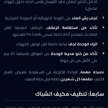
الداخل للخارج (عشان يطرد الأوساخ بنفس اتجاه دخول الهواء
عكسي).
تجنب رش الماء
على اللوحة الكهربائية أو المروحة المركزية.
تأكد من استقامة الزعانف.
الزعانف المنحنية تقلل
الكفاءة. تستخدم أداة خاصة تسمى Fin Comb لتعديلها.
اترك الوحدة تجف
ساعة كاملة قبل توصيل الكهرباء.
تأكد من خلو محيط الوحدة
من العوائق (مسافة 60 سم
على الأقل من كل جهة).
نصيحة مهمة:
الوحدة الخارجية في السعودية تتعرض للغبار
الكثيف.
نظفها كل شهرين
خاصة قبل بداية الصيف.
سابعاً: تنظيف مكيف الشباك