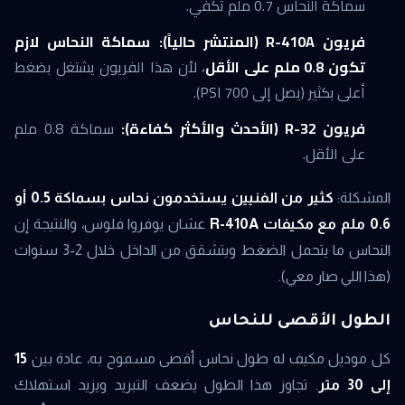
سماكة النحاس 0.7 ملم تكفي.
فريون R-410A (المنتشر حالياً):
سماكة النحاس لازم
تكون 0.8 ملم على الأقل
، لأن هذا الفريون يشتغل بضغط
أعلى بكثير (يصل إلى 700 PSI).
فريون R-32 (الأحدث والأكثر كفاءة):
سماكة 0.8 ملم
على الأقل.
المشكلة:
كثير من الفنيين يستخدمون نحاس بسماكة 0.5 أو
0.6 ملم مع مكيفات R-410A
عشان يوفروا فلوس، والنتيجة إن
النحاس ما يتحمل الضغط ويتشقق من الداخل خلال 2-3 سنوات
(هذا اللي صار معي).
الطول الأقصى للنحاس
كل موديل مكيف له طول نحاس أقصى مسموح به، عادة بين
15
إلى 30 متر
. تجاوز هذا الطول يضعف التبريد ويزيد استهلاك