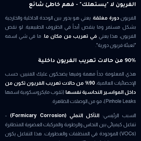
الفريون لا "يستهلك" - فهم خاطئ شائع
الفريون
دورة مغلقة
. يعني هو يدور بين الوحدة الداخلية والخارجية
بشكل مستمر وما ينقص أبداً في الظروف الطبيعية. لو نقص
الفريون، هذا يعني
في تهريب من مكان ما
. ما في شي اسمه
"تعبئة فريون دورية".
90% من حالات تهريب الفريون داخلية
هذي المعلومة جداً مهمة وفيها يضحكون عليك الفنيين: حسب
الإحصائيات العالمية،
90% من حالات تهريب الفريون تكون من
داخل المواسير النحاسية نفسها
(ثقوب مايكروسكوبية اسمها
Pinhole Leaks)، مو من الوصلات الظاهرة.
السبب الرئيسي:
التآكل النملي (Formicary Corrosion)
-
تفاعل كيميائي بين النحاس والرطوبة والمركبات العضوية المتطايرة
(VOCs) الموجودة في المنظفات والعطورات. هذا التفاعل يكون