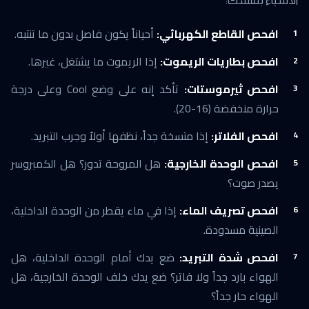
الأشياء بنفسك:
افحص القاطع الكهربائي:
أحياناً يكون فاصل بدون ما تنتبه.
افحص بطاريات الريموت:
إذا الريموت ما يشتغل، غيرها.
افحص ثيرموستات:
تأكد إنه على وضع Cool وعلى درجة
حرارة منخفضة (16-20).
افحص الفلاتر:
إذا متسخة جداً، نظفها أولاً وجرب التبريد.
افحص الوحدة الخارجية:
هل المروحة تدور؟ هل الكمبروسر
يصدر صوت؟
افحص تصريف الماء:
إذا في ماء يقطر من الوحدة الداخلية،
الصينية مسدودة.
افحص شدة التبريد:
ضع يدك أمام الوحدة الداخلية، هل
الهواء بارد جداً ولا فاتر؟ ضع يدك خلف الوحدة الخارجية، هل
الهواء حار جداً؟