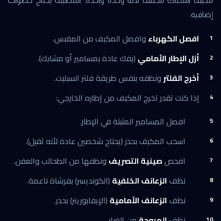
مكيف الشباك مختلف لأنه وحدة واحدة. التنظيف يحتاج خطوات
إضافية:
افصل الكهرباء
وافصل المكيف من المقبس.
أزل الإطار الأمامي
(يفك عادة بمسامير أو مشابك).
أخرج الفلتر
ونظفه بنفس طريقة فلتر السبليت.
إذا كنت تقدر تخرج المكيف من إطاره الخارجي:
افصل المسامير المثبتة في الإطار.
اسحب المكيف بحذر (يحتاج شخصين عادة لأنه ثقيل).
افحص
صينية التصريف
ونظفها من الطحالب والعفن.
نظف
الزعانف الخلفية
(الكونديسر) بفرشاة ناعمة.
نظف
الزعانف الأمامية
(الإيفابوريتر) بحذر.
نظف
المروحة
من الغبار.