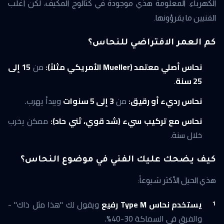
الكهرباء. المعلومة هذي موجودة في كتالوج المكيف، لكن أغلب
الفنيين ما يقرؤونها.
كم العمر الافتراضي للنحاس؟
نحاس أصلي معتمد (Mueller الأمريكي مثلاً):
من
15 إلى
25 سنة
.
نحاس رديء أو رقيق:
من
3 إلى 5 سنوات
ويبدأ يهرب.
نحاس مع تركيب سيء (شد قوي، ثني حاد):
ممكن يخرب
خلال سنة.
كيف يضحك عليك الفني في موضوع النحاس؟
هذي الحيل الأكثر شيوعاً:
يستخدم نحاس Type M رفيع
ويقول لك "هذا مثل ذاك" -
والفرق في السماكة 30-40%.