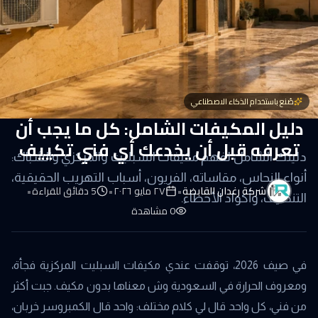
صُنع باستخدام الذكاء الاصطناعي
دليل المكيفات الشامل: كل ما يجب أن
تعرفه قبل أن يخدعك أي فني تكييف
دليلك الشامل لفهم مكيفات السبليت والمركزي والشباك:
أنواع النحاس، مقاساته، الفريون، أسباب التهريب الحقيقية،
شركة رغدان القابضة
•
٢٧ مايو ٢٠٢٦
•
5
دقائق للقراءة
•
التنظيف، وأكواد الأخطاء.
0
مشاهدة
في صيف 2026، توقفت عندي مكيفات السبليت المركزية فجأة،
ومعروف الحرارة في السعودية وش معناها بدون مكيف. جبت أكثر
من فني، كل واحد قال لي كلام مختلف: واحد قال الكمبروسر خربان،