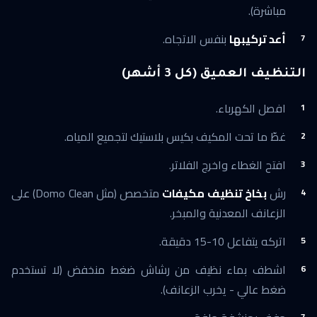
مباشرة).
أعد تركيبها
بنفس الاتجاه.
التنظيف العميق (كل 3 أشهر)
افصل الكهرباء.
غطّ ما تحت المكيف بكيس بلاستيك لتجميع المياه.
افتح الغطاء واخرج الفلاتر.
رش
بخاخ تنظيف مكيفات
متخصص (مثل Domo Clean) على
الزعانف المعدنية والمبخر.
اتركه يتفاعل 10-15 دقيقة.
اشطف بماء نظيف من رشاش ضغط منخفض (لا تستخدم
ضغط عالي - يخرب الزعانف).