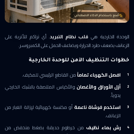
صُنع باستخدام الذكاء الاصطناعي
الوحدة الخارجية هي
قلب نظام التبريد
. أي تراكم للأتربة على
الزعانف يضعف طرد الحرارة ويضاعف الحمل على الكمبروسر.
خطوات التنظيف الآمن للوحدة الخارجية
افصل الكهرباء تماماً
من القاطع الرئيسي للمكيف.
أزل الأوراق والأغصان
والأكياس الملتصقة بالشبك الخارجي
يدوياً.
استخدم فرشاة ناعمة
أو مكنسة كهربائية لإزالة الغبار من
الزعانف.
رش بماء نظيف
من خرطوم حديقة بضغط منخفض من