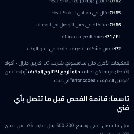
CH62:
ارتفاع درجة حرارة الـ Heat Sink.
CH65:
خلل في حساس الـ Heat Sink.
CH66:
مشكلة في كيبل التوصيل بين الوحدات.
P1 / FL:
صينية التصريف ممتلئة.
P2:
نفس مشكلة التصريف، خاصة في الجو الرطب.
للمكيفات الأخرى مثل سامسونج، شارب، LG، كاريير، جنرال - أكواد
الأخطاء قريبة لكن تختلف.
دائماً ارجع لكتالوج المكيف
أو ابحث عن
"موديل المكيف + error codes" في النت.
تاسعاً: قائمة الفحص قبل ما تتصل بأي
فني
قبل ما تتصل بفني وتدفع 200-500 ريال زيارة، تأكد من هذي