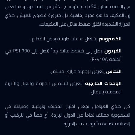
في الصيف تتجاوز 50 درجة مئوية في كثير من المناطق، وهذا يعني
إن المكيف ما هو مجرد رفاهية، بل ضرورة قصوى للعيش. هذي
الحرارة الشديدة تخلق ضغط هائل على المكيفات:
الكمبروسر
يشتغل ساعات طويلة بدون انقطاع.
الفريون
يصل إلى ضغوط عالية جداً (تصل إلى 700 PSI في
أنظمة R-410A).
النحاس
يتعرض لإجهاد حراري مستمر.
الوحدات الخارجية
تتعرض للشمس الحارقة والغبار والأتربة
المحملة بالرمال.
كل هذي العوامل تجعل اختيار المكيف وتركيبه وصيانته في
السعودية مختلف تماماً عن الدول الباردة. أي خطأ في التركيب أو
الصيانة يتضاعف تأثيره بسبب الحرارة.