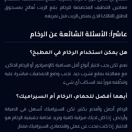
معاجين التنظيف المخصصة للرخام. بقع الزيت تُعالج بمسحوق
الطلق (التالك) الذي يمتص الزيت قبل تمريغه.
عاشراً: الأسئلة الشائعة عن الرخام
هل يمكن استخدام الرخام في المطبخ؟
نعم، لكن يجب اختيار أنواع أقل مسامية كالإمبرادور أو الرخام الداكن،
مع معالجته بمانع تشرب جيد. تجنب وضع الحمضيات مباشرة عليه
وتنظّفه فوراً عند انسكاب أي شيء.
أيهما أفضل للحمام، الرخام أم السيراميك؟
الرخام أجمل وأفخم بكثير، لكن السيراميك أسهل في الصيانة
وأرخص. إذا كان لديك ميزانية كافية وتريد فخامة حقيقية، الرخام هو
الاختيار. إذا كنت تبحث عن عملي واقتصادي، السيراميك ممتاز.