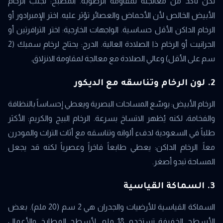
لكن تأكد من معالجته لمقاومة الرطوبة. المطبخ: تجنب الرخام
الأبيض الخالص لأن الأحماض والعصائر تؤثر عليه. اختر الإمبرادور أو
الرخام الداكن الأقل حساسية. الواجهات الخارجية: اختر الترافرتين أو
الجرانيت أو الرخام ذا الصلادة العالية. الدرج: يحتاج لرخام سميك (2
سم على الأقل) وعالي الصلادة مع معالجة لمقاومة الانزلاق.
2. لون الرخام وتناسقه مع الديكور
الرخام الأبيض: يوسّع المساحات البصرية ويعطي إحساساً بالنظافة
والفخامة، لكنه يُظهر الاتساخ بسرعة. الرخام البيج والكريم: الأكثر
طلباً في السعودية لدفء ألوانه وتناسقه مع أثاث التراث والمودرن
معاً. الرخام الداكن: يعطي طابعاً فاخراً وعصرياً لكنه قد يجعل
المساحة تبدو أصغر.
3. السماكة القياسية
السماكة القياسية للأرضيات والجدران هي 2 سم (20 ملم). بعض
الأسطح الخفيفة تستخدم 18 ملم. لأسطح المطابخ والأعمال