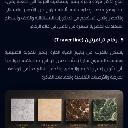
النوع الأكثر فرادة وندرة. يتميز بشفافيته الجزئية التي تجعله يضيء
عند وضع مصدر إضاءة خلفه. ألوانه تتراوح بين الأصفر والبرتقالي
والأخضر والبني. يُستخدم في الديكورات الاستثنائية والتحف وأسطح
المنضدات الحصرية. سعره من الأغلى في عالم الرخام.
5. رخام ترافرتين (Travertine)
يتشكل بالقرب من ينابيع المياه الحارة. يتميز بثقوبه الطبيعية
وملمسه المتموج. تجارياً يُصنَّف ضمن الرخام رغم اختلافه جيولوجياً.
يأتي بألوان البيج والكريم والرمادي والأحمر. شائع جداً في الواجهات
الخارجية والأرضيات التقليدية والحمامات الفاخرة.