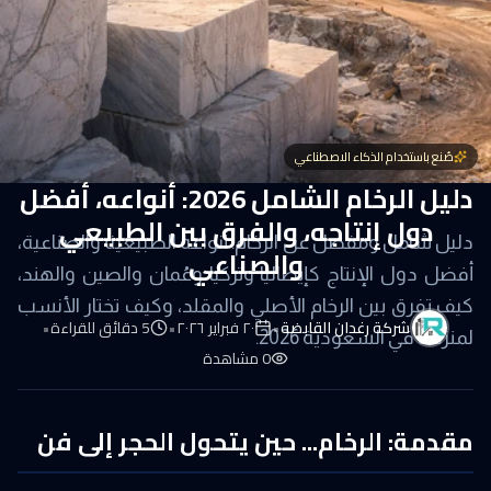
صُنع باستخدام الذكاء الاصطناعي
دليل الرخام الشامل 2026: أنواعه، أفضل
دول إنتاجه، والفرق بين الطبيعي
دليل شامل ومفصل عن الرخام: أنواعه الطبيعية والصناعية،
والصناعي
أفضل دول الإنتاج كإيطاليا وتركيا وعُمان والصين والهند،
كيف تفرق بين الرخام الأصلي والمقلد، وكيف تختار الأنسب
شركة رغدان القابضة
•
٢٠ فبراير ٢٠٢٦
•
5
دقائق للقراءة
•
لمنزلك في السعودية 2026.
0
مشاهدة
مقدمة: الرخام... حين يتحول الحجر إلى فن