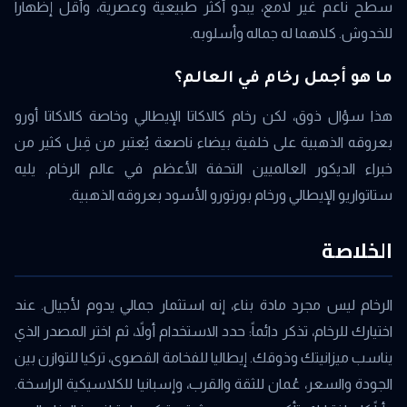
سطح ناعم غير لامع، يبدو أكثر طبيعية وعصرية، وأقل إظهاراً
للخدوش. كلاهما له جماله وأسلوبه.
ما هو أجمل رخام في العالم؟
هذا سؤال ذوق، لكن رخام كالاكاتا الإيطالي وخاصة كالاكاتا أورو
بعروقه الذهبية على خلفية بيضاء ناصعة يُعتبر من قِبل كثير من
خبراء الديكور العالميين التحفة الأعظم في عالم الرخام. يليه
ستاتواريو الإيطالي ورخام بورتورو الأسود بعروقه الذهبية.
الخلاصة
الرخام ليس مجرد مادة بناء، إنه استثمار جمالي يدوم لأجيال. عند
اختيارك للرخام، تذكر دائماً: حدد الاستخدام أولاً، ثم اختر المصدر الذي
يناسب ميزانيتك وذوقك. إيطاليا للفخامة القصوى، تركيا للتوازن بين
الجودة والسعر، عُمان للثقة والقرب، وإسبانيا للكلاسيكية الراسخة.