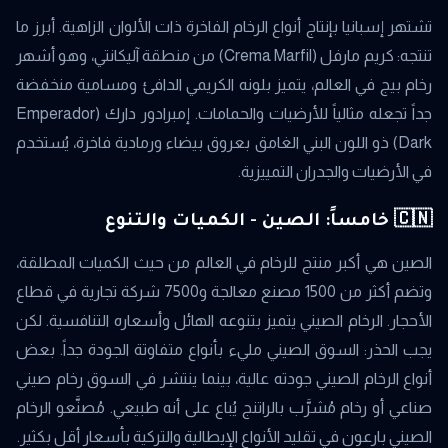
تشتهر إسبانيا بإنتاج أنواع الرخام الفاخرة ذات الألوان الزاهية. أبرز ما
تنتجه: كريم مارفل (Crema Marfil) من منطقة آليكانتي، وهو أشهر
رخام بيج في العالم، يتميز بلونه الكريمي الدافئ ومسامية منخفضة
جداً تجعله مثالياً للأرضيات والحمامات. إمبرادور دارك (Emperador
Dark) ذو اللون البني الغامق بعروق بيضاء ورمادية فاخرة، يُستخدم
في الأرضيات والجدران التمييزية.
🇨🇳 خامساً: الصين - الكميات والتنوع
الصين هي أكبر منتج للرخام في العالم من حيث الكميات المطلقة،
وتضم أكثر من 1500 مصنع معالجة و7500 شركة تجارية في قطاع
الأحجار. الرخام الصيني يتميز بتنوعه الهائل وأسعاره التنافسية. لكن
يجب الحذر: السوق الصيني مليء بأنواع متفاوتة الجودة جداً. بعض
أنواع الرخام الصيني جودته عالية، بينما ينتشر في السوق رخام صيني
صناعي أو رخام مُشرَّب بالراتنج يُباع على أنه طبيعي. مُصنَّعو الرخام
الصيني بارعون في تقليد الأنواع الإيطالية والتركية بأسعار أقل بكثير.