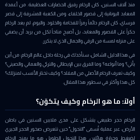
منذ آلاف السنين، كان الرخام رفيق الحضارات العظيمة. من أعمدة
المعابد اليونانية إلى قصور الخلفاء، ومن الكعبة المشرفة إلى قصر
فرساي، كان الرخام دائماً رمزاً للفخامة والخلود. واليوم، لم يعد الرخام
حكراً على القصور والمعابد، بل أصبح متاحاً لكل من يريد أن يضفي
على منزله لمسة من الرقي والجمال الذي لا يتكرر.
في هذا الدليل الشامل، سنأخذك في رحلة داخل عالم الرخام: من أين
يأتي؟ وما أنواعه؟ وما الفرق بين الإيطالي والتركي والعماني والصيني؟
وكيف تعرف الرخام الأصلي من المقلد؟ وكيف تختار الأنسب لمنزلك؟
كل هذا وأكثر في سطور هذا المقال.
أولاً: ما هو الرخام وكيف يتكوّن؟
الرخام حجر طبيعي يتشكل على مدى ملايين السنين في باطن
الأرض، عبر عملية تُسمى "التحول" حين تتعرض صخور الحجر الجيري
لضغط وحرارة هائلين. هذا التحول الطويل هو ما يمنح الرخام