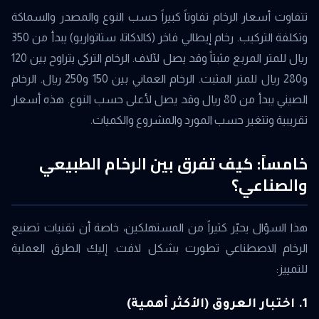
تتفاوت أسعار الرخام تفاوتاً كبيراً حسب النوع والمصدر والسماكة
وتكلفة التركيب. رخام إيطالي فاخر (كالاكاتا، ستاتواريو) يبدأ من 350
ريال للمتر المربع مثبتاً وقد يصل لآلاف. الرخام التركي يتراوح بين 120
و280 ريال للمتر المثبت. الرخام العماني بين 150 و250 ريال. الرخام
الصيني يبدأ من 80 ريال وقد يصل لأعلى حسب النوع. هذه أسعار
تقريبية وتتغير حسب المورد والمشروع والكميات.
خامساً: كيف تفرق بين الرخام الطبيعي
والصناعي؟
هذا السؤال يحيّر كثيراً من المستهلكين، خاصة أن تقنيات تصنيع
الرخام الاصطناعي تطورت بشكل لافت. إليك الطرق العملية
للتمييز:
1. اختبار العروق (الأكثر أهمية)