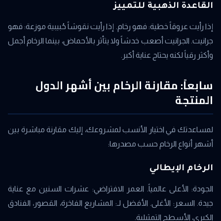
القاعدة الذهبية للتمييز
إذا رأيت عروقاً خطية: فهو رخام. إذا رأيت نقوشاً حُبيبية موزعة: فهو
جرانيت. الجرانيت أصعب خدشاً ولا يتأثر بالأحماض، بينما الرخام أجمل
وأكثر رقياً لكنه يحتاج عناية أكبر.
سابعاً: مقارنة الرخام بين أشهر الدول
المنتجة
لمساعدتك في اختيار الأنسب لمشروعك، إليك مقارنة مباشرة بين
أشهر أنواع الرخام حسب مصدرها:
الرخام الإيطالي
الجودة: الأعلى عالمياً. العمر الافتراضي: عشرات السنين مع عناية
جيدة. السعر: الأغلى. الأفضل لـ: المشاريع الفاخرة، القصور، الفنادق
الكبرى، الأسطح التمثيلية.