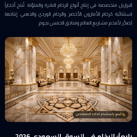
البرازيل متخصصة في إنتاج أنواع الرخام النادرة والملوّنة. تُنتج أحجاراً
استثنائية كرخام الأمازون الأخضر والرخام الوردي والذهبي. إنتاجها
يُصدَّر لأفخم مشاريع العالم وفنادق الخمس نجوم.
صُنع باستخدام الذكاء الاصطناعي
رابعاً: الرخام في السوق السعودي 2026