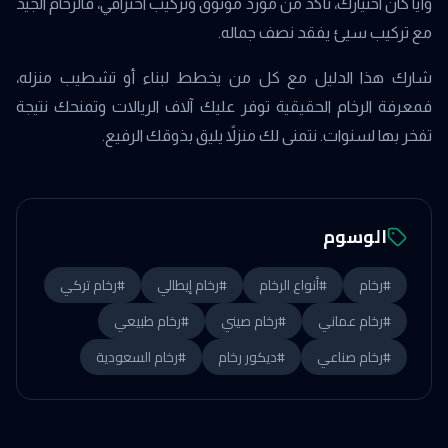
وأياً كان اختيارك، تأكد من مورد موثوق وتركيب احترافي، فالرخام الجيد
مع تركيب سيئ يفقد نصف جماله.
شارك هذا الدليل مع كل من يخطط لبناء أو تشطيب منزله،
فمعرفة الرخام الحقيقية توفر عليك آلاف الريالات وتمنحك نتيجة
تفخر بها لسنوات. نتمنى لك منزلاً يليق بذوقك الرفيع.
الوسوم
#
رخام
#
أنواع الرخام
#
رخام إيطالي
#
رخام تركي
#
رخام عماني
#
رخام صيني
#
رخام طبيعي
#
رخام صناعي
#
ديكور رخام
#
رخام السعودية