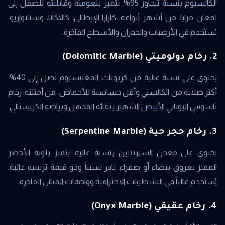
الكالسيوم بنسبة تتجاوز 95%. يتميز بنعومته وقابليته للصقل إلى
لمعان مرايا. من أشهر أنواعه: كارارا الإيطالي، كالاكاتا، وستاتواريو.
يُستخدم في الأرضيات والجدران والأسطح الفاخرة.
2. رخام دولوميتي (Dolomitic Marble)
يحتوي على نسبة عالية من كربونات المغنيسيوم تصل إلى 40%.
أكثر صلابة من الكالستي وأقل حساسية للأحماض. من أمثلته: رخام
ثاسوس اليوناني الأبيض الشهير بنقائه المذهل وبياضه الكريستالي.
3. رخام حجر حية (Serpentine Marble)
يحتوي على معدن السيربنتين بنسبة عالية. يتميز بلونه الأخضر
المميز بعروق بيضاء أو صفراء. نادر نسبياً وذو قيمة تزيينية عالية.
يُستخدم غالباً في التشطيبات الاحترافية وواجهات المباني الفاخرة.
4. رخام عقيقي (Onyx Marble)