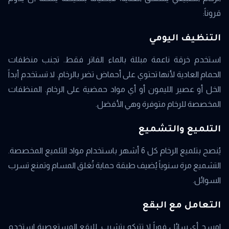
قروناً:
التنظيف اليومي
استخدم خرقة ناعمة مبللة بالماء الفاتر فقط. تجنب منظفات
الحمام العادية لأنها تحتوي على أحماض تضر بالرخام. لا تستخدم أبداً
الخل أو عصير الليمون أو أي مواد حمضية على الرخام. المنظفات
المخصصة للرخام متوفرة وهي الأفضل.
التلميع والتشميع
يُنصح بتلميع الرخام كل 6 أشهر باستخدام مواد التلميع المخصصة.
التشميع مرة سنوياً يُضيف طبقة حماية تُغلق المسام وتمنع تسرب
السوائل.
التعامل مع البقع
امسح أي سائل فوراً لا تتركه يتشرب. للبقع المستعصية استخدم