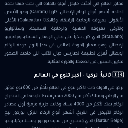
محاجر العالم التي أمدّت مايكل أنجلو بالمادة التي نحت منها تحفه
الخالدة. أشهر أنواع الرخام الإيطالي: كارارا (Carrara) وهو الأبيض
الأيقوني بعروقه الرمادية الرقيقة، وكالاكاتا (Calacatta) الأغلى
والأرقى بعروقه الذهبية والرمادية السميكة، وستاتواريو
(Statuario) الذي كان حكراً على نحاتي الرومان القدماء، وترافرتينو
الإيطالي وهو معيار الجودة العالمي في هذا النوع. جودة الرخام
الإيطالي تُعزى لطبيعة تضاريس جبال الألب التي منحت الصخور
ملايين السنين من الضغط والحرارة المثالية.
🇹🇷 ثانياً: تركيا - أكبر تنوع في العالم
تركيا هي الدولة ذات الأكبر تنوع في العالم بأكثر من 600 نوع موثق
من الرخام، وتمتلك أكثر من 2000 منجم نشط. تاريخها في استخراج
الرخام يمتد لأكثر من 4000 سنة، وكانت جزيرة مرمرة أول مصادر
الرخام الأبيض في التاريخ. أشهر أنواع الرخام التركي: بوردور بيج
(Burdur Beige) الذي يُستخرج من مدينة بوردور وسط تركيا، وهو