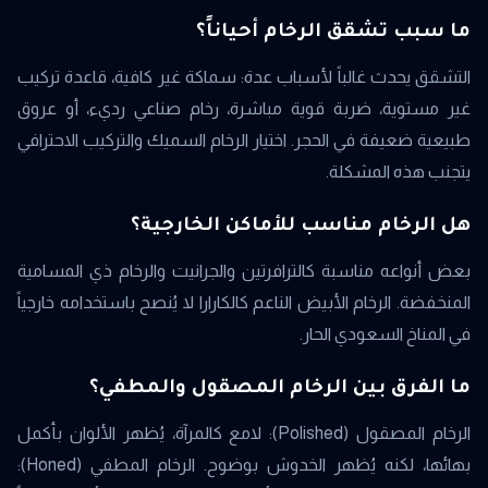
ما سبب تشقق الرخام أحياناً؟
التشقق يحدث غالباً لأسباب عدة: سماكة غير كافية، قاعدة تركيب
غير مستوية، ضربة قوية مباشرة، رخام صناعي رديء، أو عروق
طبيعية ضعيفة في الحجر. اختيار الرخام السميك والتركيب الاحترافي
يتجنب هذه المشكلة.
هل الرخام مناسب للأماكن الخارجية؟
بعض أنواعه مناسبة كالترافرتين والجرانيت والرخام ذي المسامية
المنخفضة. الرخام الأبيض الناعم كالكارارا لا يُنصح باستخدامه خارجياً
في المناخ السعودي الحار.
ما الفرق بين الرخام المصقول والمطفي؟
الرخام المصقول (Polished): لامع كالمرآة، يُظهر الألوان بأكمل
بهائها، لكنه يُظهر الخدوش بوضوح. الرخام المطفي (Honed):