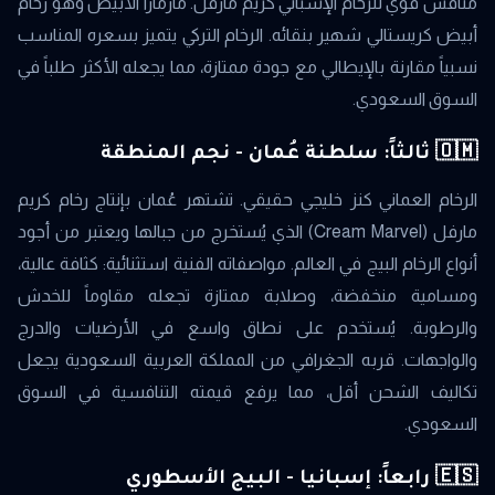
منافس قوي للرخام الإسباني كريم مارفل. مارمارا الأبيض وهو رخام
أبيض كريستالي شهير بنقائه. الرخام التركي يتميز بسعره المناسب
نسبياً مقارنة بالإيطالي مع جودة ممتازة، مما يجعله الأكثر طلباً في
السوق السعودي.
🇴🇲 ثالثاً: سلطنة عُمان - نجم المنطقة
الرخام العماني كنز خليجي حقيقي. تشتهر عُمان بإنتاج رخام كريم
مارفل (Cream Marvel) الذي يُستخرج من جبالها ويعتبر من أجود
أنواع الرخام البيج في العالم. مواصفاته الفنية استثنائية: كثافة عالية،
ومسامية منخفضة، وصلابة ممتازة تجعله مقاوماً للخدش
والرطوبة. يُستخدم على نطاق واسع في الأرضيات والدرج
والواجهات. قربه الجغرافي من المملكة العربية السعودية يجعل
تكاليف الشحن أقل، مما يرفع قيمته التنافسية في السوق
السعودي.
🇪🇸 رابعاً: إسبانيا - البيج الأسطوري