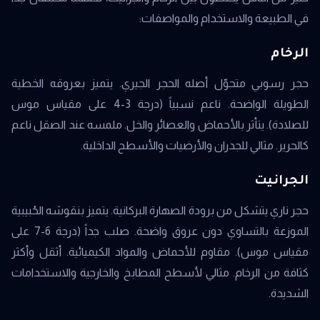
في الطبيعة والاستخدام والمواصفات:
الرخام
حجر رسوبي متحوّل أصله الحجر الجيري. يتميز بعروقه الخطية
الطويلة الواضحة. ناعم نسبياً (درجة 3-4 على مقياس موس
للصلادة). يتأثر بالأحماض والعصائر والخل. ملمسه عند الصقل ناعم
كالحرير. مثالي للجدران والأرضيات والأسطح الداخلية.
الجرانيت
حجر ناري يتشكل من برودة الصهارة البركانية. يتميز بنقوشه الحُبيبية
الموزعة بالتساوي دون عروق واضحة. صلب جداً (درجة 6-7 على
مقياس موس). مقاوم للأحماض والمواد الكيميائية. أثقل وأكثر
كثافة من الرخام. مثالي لأسطح المطابخ والخارجية والاستخدامات
الشديدة.